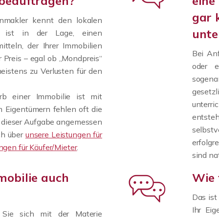
beauftragen?
eine
gar 
ienmakler kennt den lokalen
unte
r ist in der Lage, einen
itteln, der Ihrer Immobilien
Bei An
r Preis – egal ob „Mondpreis“
oder e
eistens zu Verlusten für den
sogena
gesetzl
b einer Immobilie ist mit
unterri
 Eigentümern fehlen oft die
entst
ch dieser Aufgabe angemessen
selbst
ch über
unsere Leistungen für
erfolgr
ngen für Käufer/Mieter
.
sind na
mobilie auch
Wie 
Das ist
Ihr Ei
en Sie sich mit der Materie