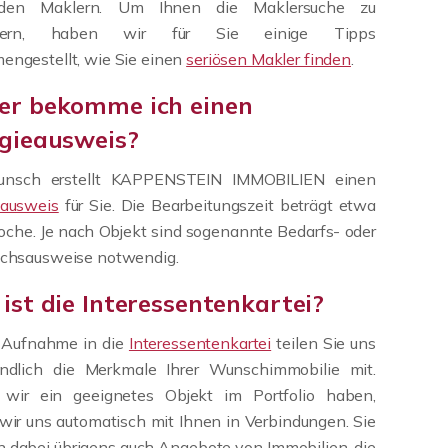
 den Maklern. Um Ihnen die Maklersuche zu
chtern, haben wir für Sie einige Tipps
ngestellt, wie Sie einen
seriösen Makler finden
.
r bekomme ich einen
gieausweis?
nsch erstellt KAPPENSTEIN IMMOBILIEN einen
eausweis
für Sie. Die Bearbeitungszeit beträgt etwa
che. Je nach Objekt sind sogenannte Bedarfs- oder
uchsausweise notwendig.
ist die Interessentenkartei?
r Aufnahme in die
Interessentenkartei
teilen Sie uns
indlich die Merkmale Ihrer Wunschimmobilie mit.
 wir ein geeignetes Objekt im Portfolio haben,
wir uns automatisch mit Ihnen in Verbindungen. Sie
n dabei übrigens auch Angebote von Immobilien, die