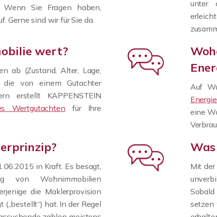
unter
n. Wenn Sie Fragen haben,
erlei
f. Gerne sind wir für Sie da.
zusamme
obilie wert?
Wohe
Ener
n ab (Zustand, Alter, Lage,
.), die von einem Gutachter
Auf Wu
ern erstellt KAPPENSTEIN
Energi
lles Wertgutachten
für Ihre
eine Wo
Verbra
erprinzip?
Was 
1.06.2015 in Kraft. Es besagt,
Mit de
ng von Wohnimmobilien
unverb
jenige die Maklerprovision
Sobald
 („bestellt“) hat. In der Regel
setzen 
ngssuchende zahlen meistens
erhalte