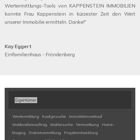
Wertermittlungs-Tools von KAPPENSTEIN IMMOBILIEN
konnte Frau Kappenstein in kürzester Zeit den Wert
unserer Immobilie ermitteln. Danke!"
Kay Eggert
Einfamilienhaus - Fröndenberg
Eigentümer
Wertermittlung
Kaufgesuche
Immobilienverkauf
Makleralleinauftrag
Maklersuche
Vermarktung
Home-
Staging
Diskretvermittlung
Projektentwicklung