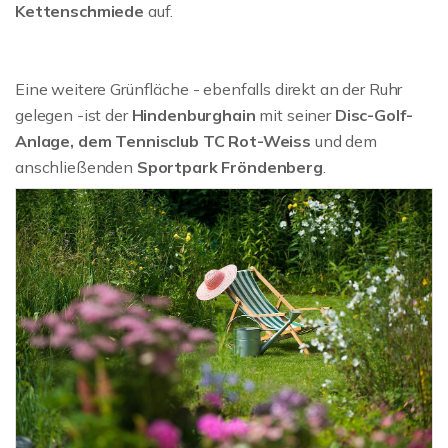
Kettenschmiede
auf.
Eine weitere Grünfläche - ebenfalls direkt an der Ruhr
gelegen -ist der
Hindenburghain
mit seiner
Disc-Golf-
Anlage, dem Tennisclub TC Rot-Weiss
und dem
anschließenden
Sportpark Fröndenberg
.