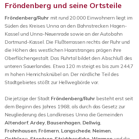
Fröndenberg und seine Ortsteile
Fröndenberg/Ruhr
mit rund 20.000 Einwohnern liegt im
Süden des Kreises Unna an den Bahnstrecken Hagen-
Kassel und Unna-Neuenrade sowie an der Autobahn
Dortmund-Kassel. Die Flußterrassen rechts der Ruhr und
die Höhen des westlichen Haarstranges prägen ihre
Oberflächengestalt. Das Ruhrtal bildet den Abschluß des
unteren Sauerlandes. Etwa 120 m steigt es bis zum 244,7
m hohen Henrichsknübel an. Der nördliche Teil des
Stadtgebietes stößt zur Hellwegbörde vor.
Die jetzige der Stadt
Fröndenberg/Ruhr
besteht erst seit
dem Beginn des Jahres 1968, als durch das Gesetz zur
Neugliederung des Landkreises Unna die Gemeinden
Altendorf
,
Ardey
,
Bausenhagen
,
Dellwig
,
Frohnhausen
,
Frömern
,
Langschede
,
Neimen
,
Ostbüre
n,
Stentrop
,
Strickherdicke
,
Warmen
und die