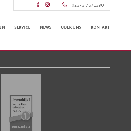
02373 7571390
EN
SERVICE
NEWS
ÜBER UNS
KONTAKT