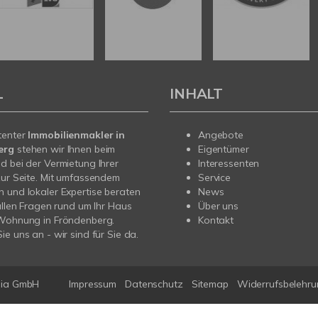
L
INHALT
tenter
Immobilienmakler in
Angebote
erg
stehen wir Ihnen beim
Eigentümer
d bei der Vermietung Ihrer
Interessenten
zur Seite. Mit umfassendem
Service
 und lokaler Expertise beraten
News
 allen Fragen rund um Ihr Haus
Über uns
 Wohnung in Fröndenberg.
Kontakt
ie uns an - wir sind für Sie da.
nia GmbH
Impressum
Datenschutz
Sitemap
Widerrufsbelehr