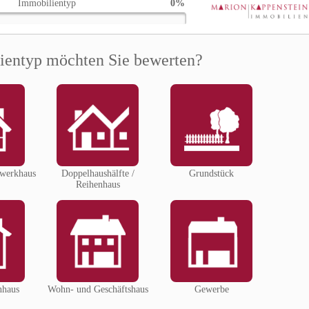
NEU
NEU
Ein Haus mit Geschichte,
Baugrundstück 
gewachsen mit den
Feldrandlage - 
Ansprüchen seiner
Bewohner.
ZUM EXPOS