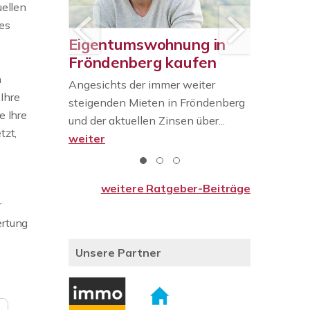
uellen
es
uf im
Eigentumswohnung in
Ihr Meh
berg,
Fröndenberg kaufen
Frönde
m
n
Angesichts der immer weiter
Sie besit
Unna
 Ihre
steigenden Mieten in Fröndenberg
in Frönde
e Ihre
its im
und der aktuellen Zinsen über...
bestimmt 
tzt,
n eine
weiter
g, Mende...
weitere Ratgeber-Beiträge
r
ertung
Unsere Partner