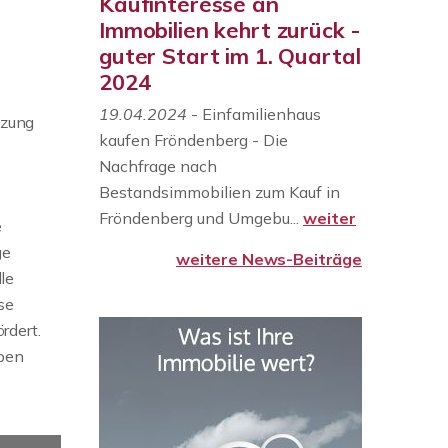
Kaufinteresse an
Immobilien kehrt zurück -
guter Start im 1. Quartal
2024
19.04.2024
- Einfamilienhaus
izung
kaufen Fröndenberg - Die
Nachfrage nach
Bestandsimmobilien zum Kauf in
Fröndenberg und Umgebu...
weiter
e
ge
weitere News-Beiträge
le
se
rdert.
ben