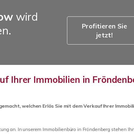
how
wird
Profitieren Sie
en.
jetzt!
uf Ihrer Immobilien in Fröndenb
emacht, welchen Erlös Sie mit dem Verkauf Ihrer Immobil
tung an. In unserem Immobilienbüro in Fröndenberg stehen Ih