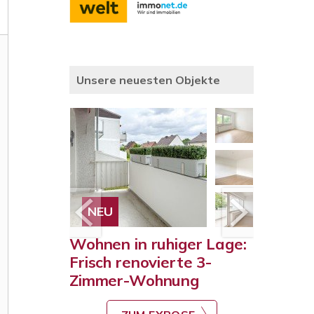
Unsere neuesten Objekte
NEU
VERMIE
-
Wohnen in ruhiger Lage:
Ankomm
625 m²
Frisch renovierte 3-
und ge
Zimmer-Wohnung
E