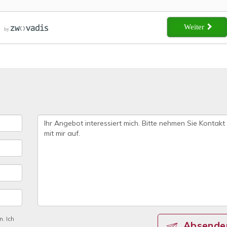
ZUM EXPOSE
. Ich
Absende