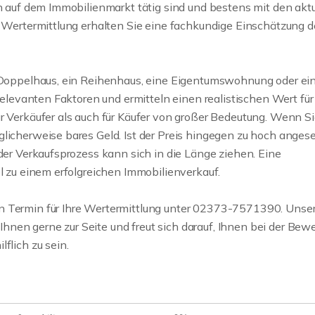
en auf dem Immobilienmarkt tätig sind und bestens mit den akt
n Wertermittlung erhalten Sie eine fachkundige Einschätzung d
Immobilienverka
Alter in Frönden
Menden sowie i
n Doppelhaus, ein Reihenhaus, eine Eigentumswohnung oder ei
südlichen Kreis 
 relevanten Faktoren und ermitteln einen realistischen Wert für
r Verkäufer als auch für Käufer von großer Bedeutung. Wenn Si
Als Senior sind Sie bere
licherweise bares Geld. Ist der Preis hingegen zu hoch angese
Ruhestand und besitze
 der Verkaufsprozess kann sich in die Länge ziehen. Eine
Immobilie in Fröndenber
el zu einem erfolgreichen Immobilienverkauf.
weiter
n Termin für Ihre Wertermittlung unter 02373-7571390. Unse
nen gerne zur Seite und freut sich darauf, Ihnen bei der Bew
flich zu sein.