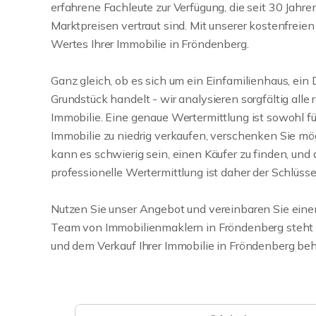
erfahrene Fachleute zur Verfügung, die seit 30 Jahr
Marktpreisen vertraut sind. Mit unserer kostenfreie
Wertes Ihrer Immobilie in Fröndenberg.
Ganz gleich, ob es sich um ein Einfamilienhaus, ei
Grundstück handelt - wir analysieren sorgfältig alle
Immobilie. Eine genaue Wertermittlung ist sowohl fü
Immobilie zu niedrig verkaufen, verschenken Sie mög
kann es schwierig sein, einen Käufer zu finden, und
professionelle Wertermittlung ist daher der Schlüss
Nutzen Sie unser Angebot und vereinbaren Sie eine
Team von Immobilienmaklern in Fröndenberg steht Ih
und dem Verkauf Ihrer Immobilie in Fröndenberg behil