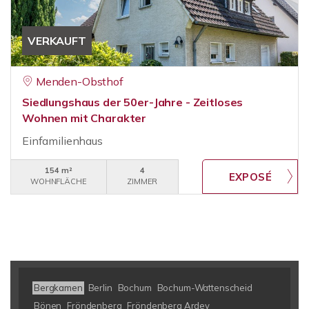
VERKAUFT
Menden-Obsthof
Siedlungshaus der 50er-Jahre - Zeitloses
Wohnen mit Charakter
Einfamilienhaus
154 m²
4
WOHNFLÄCHE
ZIMMER
Bergkamen
Berlin
Bochum
Bochum-Wattenscheid
Bönen
Fröndenberg
Fröndenberg Ardey