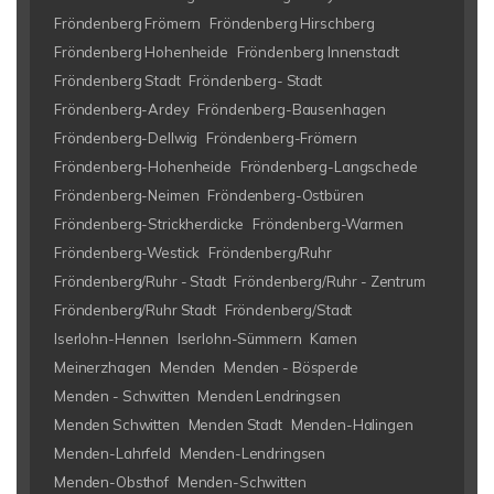
Fröndenberg Frömern
Fröndenberg Hirschberg
Fröndenberg Hohenheide
Fröndenberg Innenstadt
Fröndenberg Stadt
Fröndenberg- Stadt
Fröndenberg-Ardey
Fröndenberg-Bausenhagen
Fröndenberg-Dellwig
Fröndenberg-Frömern
Fröndenberg-Hohenheide
Fröndenberg-Langschede
Fröndenberg-Neimen
Fröndenberg-Ostbüren
Fröndenberg-Strickherdicke
Fröndenberg-Warmen
Fröndenberg-Westick
Fröndenberg/Ruhr
Fröndenberg/Ruhr - Stadt
Fröndenberg/Ruhr - Zentrum
Fröndenberg/Ruhr Stadt
Fröndenberg/Stadt
Iserlohn-Hennen
Iserlohn-Sümmern
Kamen
Meinerzhagen
Menden
Menden - Bösperde
Menden - Schwitten
Menden Lendringsen
Menden Schwitten
Menden Stadt
Menden-Halingen
Menden-Lahrfeld
Menden-Lendringsen
Menden-Obsthof
Menden-Schwitten