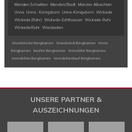
Menden.Schwitten
Menden/Stadt
Münster Albachten
Unna
Unna - Königsborn
Unna-Königsborn
Wickede
Wickede (Ruhr)
Wickede-Echthausen
Wickede-Ruhr
Wickede/Ruhr
Wiesbaden
Grundstücke Bergkamen
Grundstück Bergkamen
Immo
Bergkamen
kaufen Bergkamen
Immobilie Bergkamen
Immobilien Bergkamen
Immobilienkauf Bergkamen
UNSERE PARTNER &
AUSZEICHNUNGEN