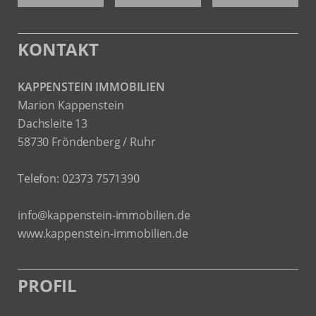
KONTAKT
KAPPENSTEIN IMMOBILIEN
Marion Kappenstein
Dachsleite 13
58730 Fröndenberg / Ruhr
Telefon:
02373 7571390
info@kappenstein-immobilien.de
www.kappenstein-immobilien.de
PROFIL
Als kompetenter
Immobilienmakler in Fröndenberg
stehen
wir Ihnen beim Verkauf und bei der Vermietung Ihrer Immobilie