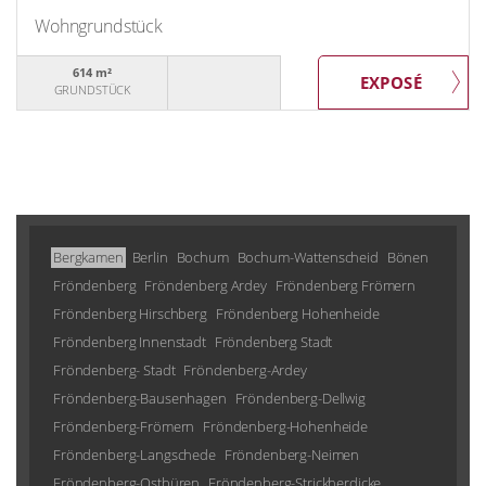
Wohngrundstück
614 m²
GRUNDSTÜCK
Bergkamen
Berlin
Bochum
Bochum-Wattenscheid
Bönen
Fröndenberg
Fröndenberg Ardey
Fröndenberg Frömern
Fröndenberg Hirschberg
Fröndenberg Hohenheide
Fröndenberg Innenstadt
Fröndenberg Stadt
Fröndenberg- Stadt
Fröndenberg-Ardey
Fröndenberg-Bausenhagen
Fröndenberg-Dellwig
Fröndenberg-Frömern
Fröndenberg-Hohenheide
Fröndenberg-Langschede
Fröndenberg-Neimen
Fröndenberg-Ostbüren
Fröndenberg-Strickherdicke
Fröndenberg-Warmen