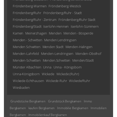
Fröndenberg-Westick
Fröndenberg/Ruhr
Fröndenberg/Ruhr - Stadt
Fröndenberg/Ruhr - Zentrum
Fröndenberg/Ruhr Stadt
Fröndenberg/Stadt
Iserlohn-Hennen
Iserlohn-Sümmern
Kamen
Meinerzhagen
Menden
Menden - Bösperde
Menden - Schwitten
Menden Lendringsen
Menden Schwitten
Menden Stadt
Menden-Halingen
Menden-Lahrfeld
Menden-Lendringsen
Menden-Obsthof
Menden-Schwitten
Menden.Schwitten
Menden/Stadt
Münster Albachten
Unna
Unna - Königsborn
Unna-Königsborn
Wickede
Wickede (Ruhr)
Wickede-Echthausen
Wickede-Ruhr
Wickede/Ruhr
Wiesbaden
Grundstücke Bergkamen
Grundstück Bergkamen
Immo Bergkamen
kaufen
Bergkamen
Immobilie Bergkamen
Immobilien Bergkamen
Immobilienkauf
Bergkamen