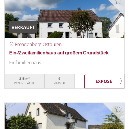
VERKAUFT
Fröndenberg-Ostbüren
Ein-/Zweifamilienhaus auf großem Grundstück
Einfamilienhaus
215 m²
9
WOHNFLÄCHE
ZIMMER