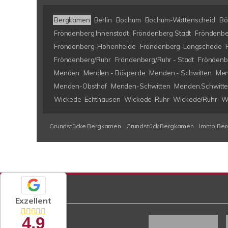
Bergkamen
Berlin
Bochum
Bochum-Wattenscheid
Bö
Fröndenberg Innenstadt
Fröndenberg Stadt
Fröndenbe
Fröndenberg-Hohenheide
Fröndenberg-Langschede
Fröndenberg/Ruhr
Fröndenberg/Ruhr - Stadt
Fröndenb
Menden
Menden - Bösperde
Menden - Schwitten
Men
Menden-Obsthof
Menden-Schwitten
Menden.Schwitt
Wickede-Echthausen
Wickede-Ruhr
Wickede/Ruhr
W
Grundstücke Bergkamen
Grundstück Bergkamen
Immo Be
Exzellent
4,9