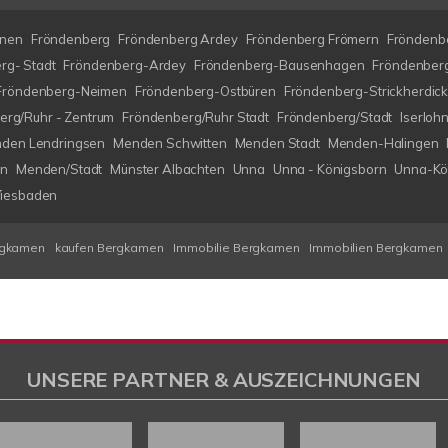
nen
Fröndenberg
Fröndenberg Ardey
Fröndenberg Frömern
Fröndenbe
rg- Stadt
Fröndenberg-Ardey
Fröndenberg-Bausenhagen
Fröndenberg
Fröndenberg-Neimen
Fröndenberg-Ostbüren
Fröndenberg-Strickherdic
erg/Ruhr - Zentrum
Fröndenberg/Ruhr Stadt
Fröndenberg/Stadt
Iserlo
den Lendringsen
Menden Schwitten
Menden Stadt
Menden-Halingen
en
Menden/Stadt
Münster Albachten
Unna
Unna - Königsborn
Unna-Kö
iesbaden
rgkamen
kaufen Bergkamen
Immobilie Bergkamen
Immobilien Bergkamen
UNSERE PARTNER & AUSZEICHNUNGEN