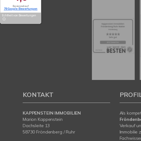
Basierend auf
78 Google-Bewertungen
Echtheit von Bewertungen
KONTAKT
PROFI
KAPPENSTEIN IMMOBILIEN
Als kompe
Marion Kappenstein
Fröndenb
Dachsleite 13
Verkauf un
58730 Fröndenberg / Ruhr
Immobilie 
Fachwissen