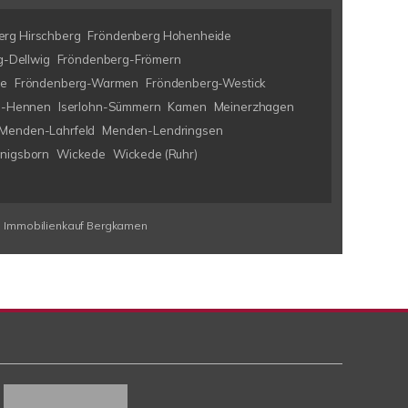
rg Hirschberg
Fröndenberg Hohenheide
-Dellwig
Fröndenberg-Frömern
ke
Fröndenberg-Warmen
Fröndenberg-Westick
hn-Hennen
Iserlohn-Sümmern
Kamen
Meinerzhagen
Menden-Lahrfeld
Menden-Lendringsen
nigsborn
Wickede
Wickede (Ruhr)
Immobilienkauf Bergkamen