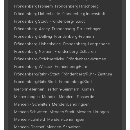
Fröndenberg Frömern
Fröndenberg Hirschberg
Fröndenberg Hohenheide
Fröndenberg Innenstadt
Fröndenberg Stadt
Fröndenberg- Stadt
Fröndenberg-Ardey
Fröndenberg-Bausenhagen
Fröndenberg-Dellwig
Fröndenberg-Frömern
Fröndenberg-Hohenheide
Fröndenberg-Langschede
Fröndenberg-Neimen
Fröndenberg-Ostbüren
Fröndenberg-Strickherdicke
Fröndenberg-Warmen
Fröndenberg-Westick
Fröndenberg/Ruhr
Fröndenberg/Ruhr - Stadt
Fröndenberg/Ruhr - Zentrum
Fröndenberg/Ruhr Stadt
Fröndenberg/Stadt
Iserlohn-Hennen
Iserlohn-Sümmern
Kamen
Meinerzhagen
Menden
Menden - Bösperde
Menden - Schwitten
Menden Lendringsen
Menden Schwitten
Menden Stadt
Menden-Halingen
Menden-Lahrfeld
Menden-Lendringsen
Menden-Obsthof
Menden-Schwitten