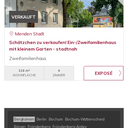
VERKAUFT
Menden Stadt
Schätzchen zu verkaufen! Ein-/Zweifamilienhaus
mit kleinem Garten - stadtnah
Zweifamilienhaus
116 m²
4
WOHNFLÄCHE
ZIMMER
Bergkamen
Berlin
Bochum
Bochum-Wattenscheid
Bönen
Fröndenberg
Fröndenberg Ardey