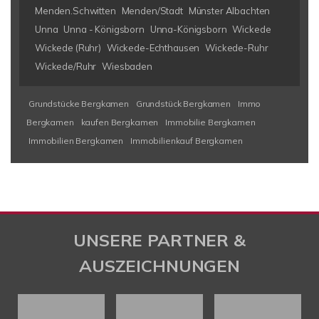
Menden.Schwitten
Menden/Stadt
Münster Albachten
Unna
Unna - Königsborn
Unna-Königsborn
Wickede
Wickede (Ruhr)
Wickede-Echthausen
Wickede-Ruhr
Wickede/Ruhr
Wiesbaden
Grundstücke Bergkamen
Grundstück Bergkamen
Immo
Bergkamen
kaufen Bergkamen
Immobilie Bergkamen
Immobilien Bergkamen
Immobilienkauf Bergkamen
UNSERE PARTNER &
AUSZEICHNUNGEN