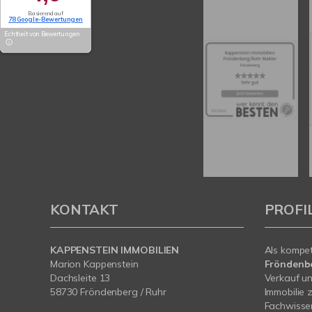
Basierend auf
78 Google-Bewertungen
Echtheit von Bewertungen
KONTAKT
PROFI
KAPPENSTEIN IMMOBILIEN
Als kompe
Marion Kappenstein
Fröndenb
Dachsleite 13
Verkauf un
58730 Fröndenberg / Ruhr
Immobilie 
Fachwissen