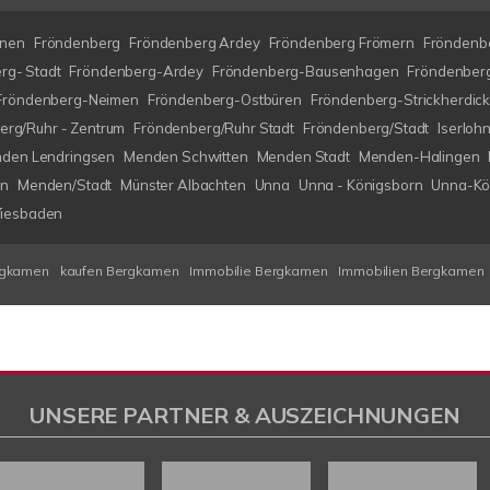
nen
Fröndenberg
Fröndenberg Ardey
Fröndenberg Frömern
Fröndenbe
rg- Stadt
Fröndenberg-Ardey
Fröndenberg-Bausenhagen
Fröndenberg
Fröndenberg-Neimen
Fröndenberg-Ostbüren
Fröndenberg-Strickherdic
erg/Ruhr - Zentrum
Fröndenberg/Ruhr Stadt
Fröndenberg/Stadt
Iserlo
den Lendringsen
Menden Schwitten
Menden Stadt
Menden-Halingen
en
Menden/Stadt
Münster Albachten
Unna
Unna - Königsborn
Unna-Kö
iesbaden
rgkamen
kaufen Bergkamen
Immobilie Bergkamen
Immobilien Bergkamen
UNSERE PARTNER & AUSZEICHNUNGEN