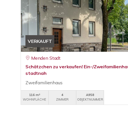
VERKAUFT
Menden Stadt
Schätzchen zu verkaufen! Ein-/Zweifamilienha
stadtnah
Zweifamilienhaus
116 m²
4
A958
WOHNFLÄCHE
ZIMMER
OBJEKTNUMMER