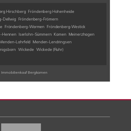
rg Hirschberg
Fröndenberg Hohenheide
-Dellwig
Fröndenberg-Frömern
ke
Fröndenberg-Warmen
Fröndenberg-Westick
hn-Hennen
Iserlohn-Sümmern
Kamen
Meinerzhagen
Menden-Lahrfeld
Menden-Lendringsen
nigsborn
Wickede
Wickede (Ruhr)
Immobilienkauf Bergkamen