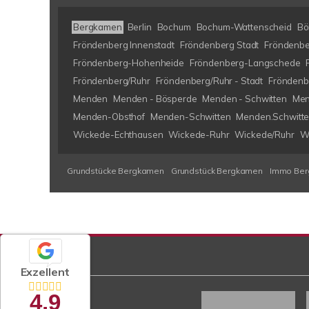
Bergkamen
Berlin
Bochum
Bochum-Wattenscheid
Bö
Fröndenberg Innenstadt
Fröndenberg Stadt
Fröndenbe
Fröndenberg-Hohenheide
Fröndenberg-Langschede
Fröndenberg/Ruhr
Fröndenberg/Ruhr - Stadt
Fröndenb
Menden
Menden - Bösperde
Menden - Schwitten
Men
Menden-Obsthof
Menden-Schwitten
Menden.Schwitt
Wickede-Echthausen
Wickede-Ruhr
Wickede/Ruhr
W
Grundstücke Bergkamen
Grundstück Bergkamen
Immo Be
Exzellent
4,9