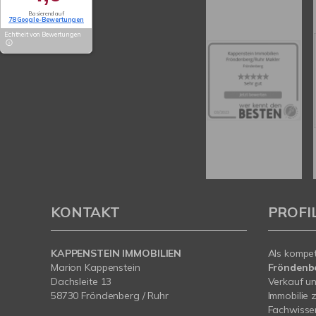
Basierend auf
78 Google-Bewertungen
Echtheit von Bewertungen
KONTAKT
PROFI
KAPPENSTEIN IMMOBILIEN
Als kompe
Marion Kappenstein
Fröndenb
Dachsleite 13
Verkauf un
58730 Fröndenberg / Ruhr
Immobilie 
Fachwissen