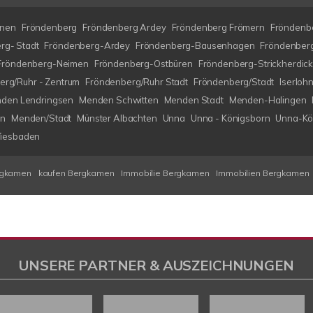
nen
Fröndenberg
Fröndenberg Ardey
Fröndenberg Frömern
Fröndenbe
rg- Stadt
Fröndenberg-Ardey
Fröndenberg-Bausenhagen
Fröndenberg
Fröndenberg-Neimen
Fröndenberg-Ostbüren
Fröndenberg-Strickherdic
erg/Ruhr - Zentrum
Fröndenberg/Ruhr Stadt
Fröndenberg/Stadt
Iserlo
den Lendringsen
Menden Schwitten
Menden Stadt
Menden-Halingen
en
Menden/Stadt
Münster Albachten
Unna
Unna - Königsborn
Unna-Kö
iesbaden
rgkamen
kaufen Bergkamen
Immobilie Bergkamen
Immobilien Bergkamen
UNSERE PARTNER & AUSZEICHNUNGEN