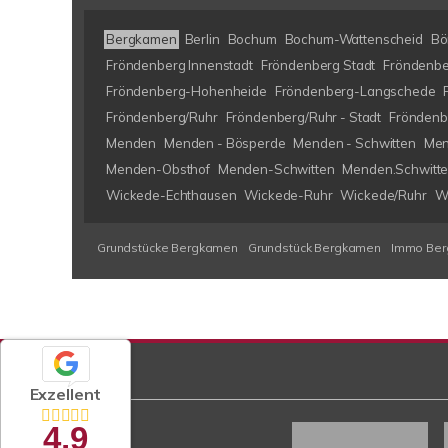
Bergkamen
Berlin
Bochum
Bochum-Wattenscheid
Bö
Fröndenberg Innenstadt
Fröndenberg Stadt
Fröndenbe
Fröndenberg-Hohenheide
Fröndenberg-Langschede
Fröndenberg/Ruhr
Fröndenberg/Ruhr - Stadt
Fröndenb
Menden
Menden - Bösperde
Menden - Schwitten
Men
Menden-Obsthof
Menden-Schwitten
Menden.Schwitt
Wickede-Echthausen
Wickede-Ruhr
Wickede/Ruhr
W
Grundstücke Bergkamen
Grundstück Bergkamen
Immo Be
Exzellent
4,9