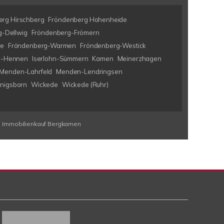
rg Hirschberg
Fröndenberg Hohenheide
-Dellwig
Fröndenberg-Frömern
ke
Fröndenberg-Warmen
Fröndenberg-Westick
hn-Hennen
Iserlohn-Sümmern
Kamen
Meinerzhagen
Menden-Lahrfeld
Menden-Lendringsen
nigsborn
Wickede
Wickede (Ruhr)
Immobilienkauf Bergkamen