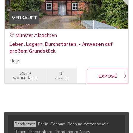
VERKAUFT
Münster Albachten
Leben. Lagern. Durchstarten. - Anwesen auf
großem Grundstück
Haus
145 m²
3
WOHNFLÄCHE
ZIMMER
Bergkamen
Berlin
Bochum
Bochum-Wattenscheid
Bönen
Fröndenberg
Fröndenberg Ardey