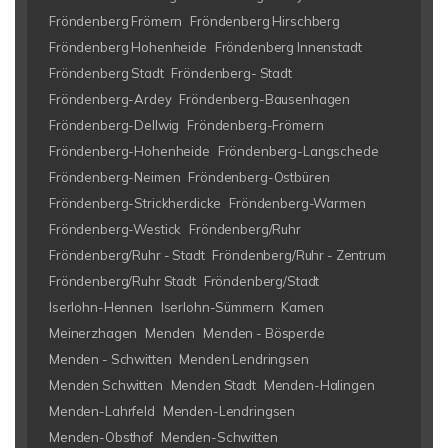
Fröndenberg Frömern
Fröndenberg Hirschberg
Fröndenberg Hohenheide
Fröndenberg Innenstadt
Fröndenberg Stadt
Fröndenberg- Stadt
Fröndenberg-Ardey
Fröndenberg-Bausenhagen
Fröndenberg-Dellwig
Fröndenberg-Frömern
Fröndenberg-Hohenheide
Fröndenberg-Langschede
Fröndenberg-Neimen
Fröndenberg-Ostbüren
Fröndenberg-Strickherdicke
Fröndenberg-Warmen
Fröndenberg-Westick
Fröndenberg/Ruhr
Fröndenberg/Ruhr - Stadt
Fröndenberg/Ruhr - Zentrum
Fröndenberg/Ruhr Stadt
Fröndenberg/Stadt
Iserlohn-Hennen
Iserlohn-Sümmern
Kamen
Meinerzhagen
Menden
Menden - Bösperde
Menden - Schwitten
Menden Lendringsen
Menden Schwitten
Menden Stadt
Menden-Halingen
Menden-Lahrfeld
Menden-Lendringsen
Menden-Obsthof
Menden-Schwitten