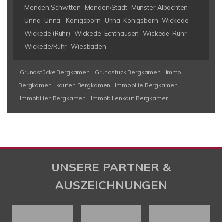
Menden.Schwitten
Menden/Stadt
Münster Albachten
Unna
Unna - Königsborn
Unna-Königsborn
Wickede
Wickede (Ruhr)
Wickede-Echthausen
Wickede-Ruhr
Wickede/Ruhr
Wiesbaden
Grundstücke Bergkamen
Grundstück Bergkamen
Immo
Bergkamen
kaufen Bergkamen
Immobilie Bergkamen
Immobilien Bergkamen
Immobilienkauf Bergkamen
UNSERE PARTNER &
AUSZEICHNUNGEN