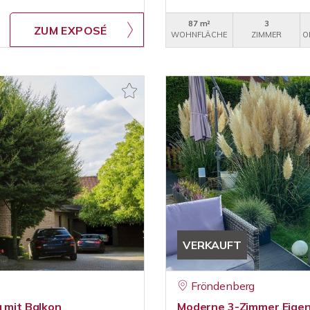
87 m²
3
ZUM EXPOSÉ
WOHNFLÄCHE
ZIMMER
O
VERKAUFT
Fröndenberg
mit Balkon
Moderne 3-Zimmer Eigen