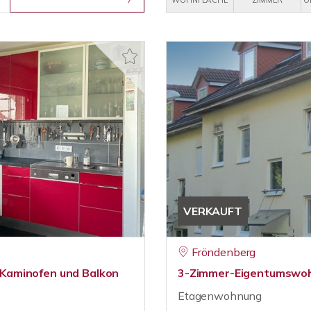
WOHNFLÄCHE
ZIMMER
O
VERKAUFT
Fröndenberg
Kaminofen und Balkon
3-Zimmer-Eigentumswoh
Etagenwohnung