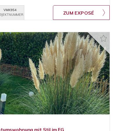
VMK954
ZUM EXPOSÉ
BJEKTNUMMER
tumswohnung mit Stil im EG