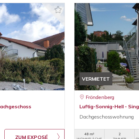
VERMIETET
Fröndenberg
 Dachgeschoss
Luftig-Sonnig-Hell - Si
Dachgeschosswohnung
48 m²
2
ZUM EXPOSÉ