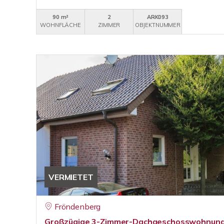
90 m²
2
ARK093
WOHNFLÄCHE
ZIMMER
OBJEKTNUMMER
VERMIETET
Fröndenberg
Großzügige 3-Zimmer-Dachgeschosswohnung 