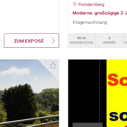
Fröndenberg
Moderne, großzügige 2-
Etagenwohnung
90 m²
2
ZUM EXPOSÉ
WOHNFLÄCHE
ZIMMER
O