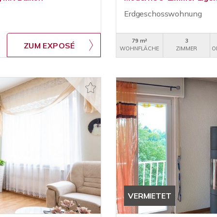
Erdgeschosswohnung
79 m²
3
ZUM EXPOSÉ
WOHNFLÄCHE
ZIMMER
O
VERMIETET