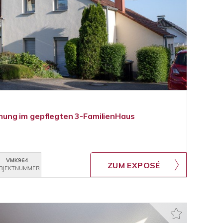
ng im gepflegten 3-FamilienHaus
VMK964
ZUM EXPOSÉ
BJEKTNUMMER