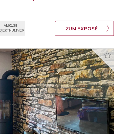
AMK138
ZUM EXPOSÉ
BJEKTNUMMER