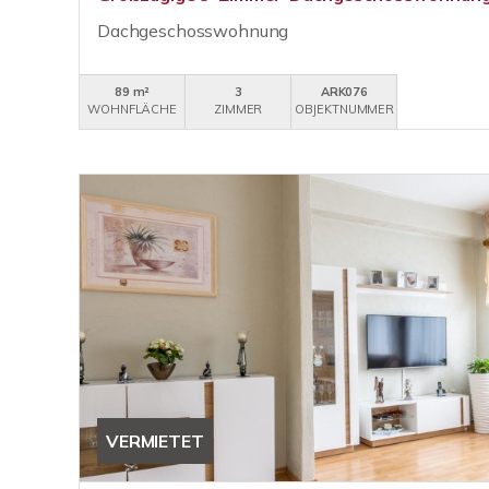
Dachgeschosswohnung
89 m²
3
ARK076
WOHNFLÄCHE
ZIMMER
OBJEKTNUMMER
VERMIETET