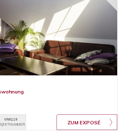
sswohnung
VRK119
ZUM EXPOSÉ
BJEKTNUMMER