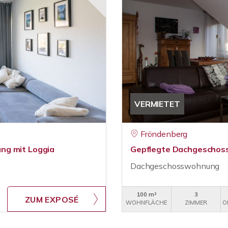
VERMIETET
Fröndenberg
ng mit Loggia
Gepflegte Dachgescho
Dachgeschosswohnung
100 m²
3
ZUM EXPOSÉ
WOHNFLÄCHE
ZIMMER
O