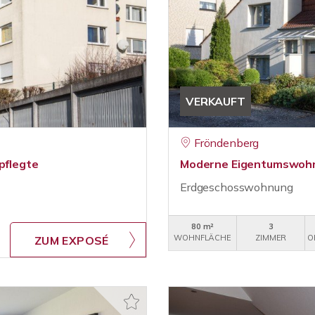
VERKAUFT
Fröndenberg
pflegte
Moderne Eigentumswohnu
Erdgeschosswohnung
80 m²
3
WOHNFLÄCHE
ZIMMER
O
ZUM EXPOSÉ