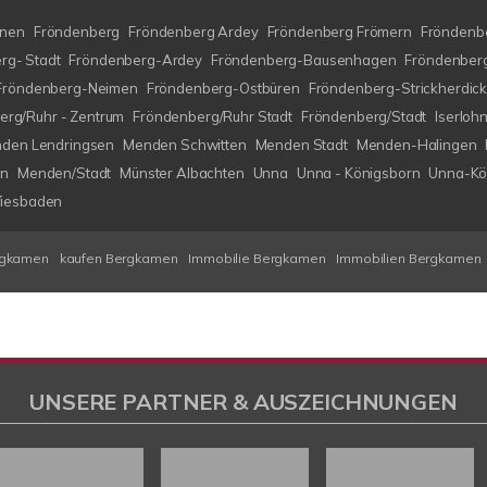
nen
Fröndenberg
Fröndenberg Ardey
Fröndenberg Frömern
Fröndenbe
rg- Stadt
Fröndenberg-Ardey
Fröndenberg-Bausenhagen
Fröndenberg
Fröndenberg-Neimen
Fröndenberg-Ostbüren
Fröndenberg-Strickherdic
erg/Ruhr - Zentrum
Fröndenberg/Ruhr Stadt
Fröndenberg/Stadt
Iserlo
den Lendringsen
Menden Schwitten
Menden Stadt
Menden-Halingen
en
Menden/Stadt
Münster Albachten
Unna
Unna - Königsborn
Unna-Kö
iesbaden
rgkamen
kaufen Bergkamen
Immobilie Bergkamen
Immobilien Bergkamen
UNSERE PARTNER & AUSZEICHNUNGEN