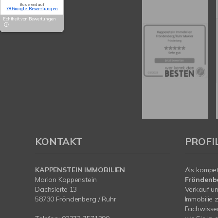
Basierend auf
78 Google-Bewertungen
Echtheit von Bewertungen
KONTAKT
PROFI
KAPPENSTEIN IMMOBILIEN
Als kompe
Marion Kappenstein
Fröndenb
Dachsleite 13
Verkauf un
58730 Fröndenberg / Ruhr
Immobilie 
Fachwissen