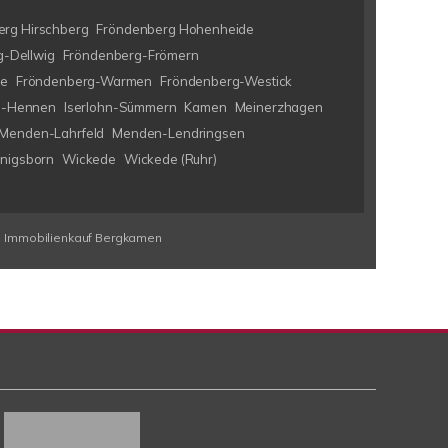
rg Hirschberg
Fröndenberg Hohenheide
-Dellwig
Fröndenberg-Frömern
ke
Fröndenberg-Warmen
Fröndenberg-Westick
hn-Hennen
Iserlohn-Sümmern
Kamen
Meinerzhagen
Menden-Lahrfeld
Menden-Lendringsen
nigsborn
Wickede
Wickede (Ruhr)
Immobilienkauf Bergkamen