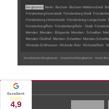
Bergkamen
Berlin
Bochum
Bochum-Wattenscheid
Bö
Fröndenberg Innenstadt
Fröndenberg Stadt
Fröndenbe
Fröndenberg-Hohenheide
Fröndenberg-Langschede
Fröndenberg/Ruhr
Fröndenberg/Ruhr - Stadt
Fröndenb
Menden
Menden - Bösperde
Menden - Schwitten
Men
Menden-Obsthof
Menden-Schwitten
Menden.Schwitt
Wickede-Echthausen
Wickede-Ruhr
Wickede/Ruhr
W
Grundstücke Bergkamen
Grundstück Bergkamen
Immo Be
Exzellent
4,9