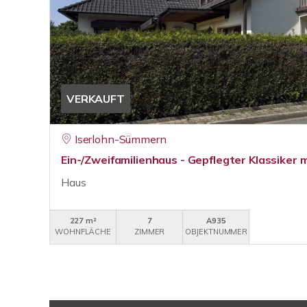
VERKAUFT
Iserlohn-Sümmern
Ein-/Zweifamilienhaus - Gepflegter Klassiker 
Haus
227 m²
7
A935
WOHNFLÄCHE
ZIMMER
OBJEKTNUMMER