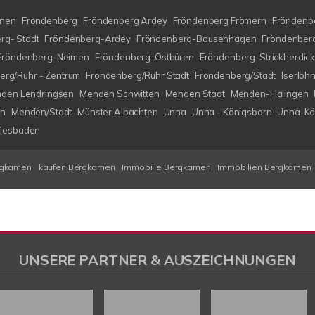
nen
Fröndenberg
Fröndenberg Ardey
Fröndenberg Frömern
Fröndenbe
rg- Stadt
Fröndenberg-Ardey
Fröndenberg-Bausenhagen
Fröndenberg
Fröndenberg-Neimen
Fröndenberg-Ostbüren
Fröndenberg-Strickherdic
erg/Ruhr - Zentrum
Fröndenberg/Ruhr Stadt
Fröndenberg/Stadt
Iserlo
den Lendringsen
Menden Schwitten
Menden Stadt
Menden-Halingen
en
Menden/Stadt
Münster Albachten
Unna
Unna - Königsborn
Unna-Kö
iesbaden
rgkamen
kaufen Bergkamen
Immobilie Bergkamen
Immobilien Bergkamen
UNSERE PARTNER & AUSZEICHNUNGEN