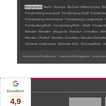
Bergkamen
Berlin
Bochum
Bochum-Wattenscheid
Bö
Fröndenberg Innenstadt
Fröndenberg Stadt
Fröndenbe
Fröndenberg-Hohenheide
Fröndenberg-Langschede
Fröndenberg/Ruhr
Fröndenberg/Ruhr - Stadt
Fröndenb
Menden
Menden - Bösperde
Menden - Schwitten
Men
Menden-Obsthof
Menden-Schwitten
Menden.Schwitt
Wickede-Echthausen
Wickede-Ruhr
Wickede/Ruhr
W
Grundstücke Bergkamen
Grundstück Bergkamen
Immo Be
Exzellent
4,9