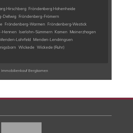
rg Hirschberg
Fröndenberg Hohenheide
-Dellwig
Fröndenberg-Frömern
ke
Fröndenberg-Warmen
Fröndenberg-Westick
hn-Hennen
Iserlohn-Sümmern
Kamen
Meinerzhagen
Menden-Lahrfeld
Menden-Lendringsen
nigsborn
Wickede
Wickede (Ruhr)
Immobilienkauf Bergkamen