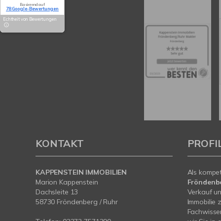
Basierend auf
78 Google-Bewertungen
Echtheit von Bewertungen
KONTAKT
PROFI
KAPPENSTEIN IMMOBILIEN
Als kompe
Marion Kappenstein
Fröndenb
Dachsleite 13
Verkauf un
58730 Fröndenberg / Ruhr
Immobilie 
Fachwissen