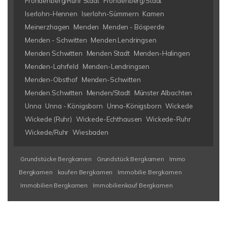
Fröndenberg/Ruhr Stadt
Fröndenberg/Stadt
Iserlohn-Hennen
Iserlohn-Sümmern
Kamen
Meinerzhagen
Menden
Menden - Bösperde
Menden - Schwitten
Menden Lendringsen
Menden Schwitten
Menden Stadt
Menden-Halingen
Menden-Lahrfeld
Menden-Lendringsen
Menden-Obsthof
Menden-Schwitten
Menden.Schwitten
Menden/Stadt
Münster Albachten
Unna
Unna - Königsborn
Unna-Königsborn
Wickede
Wickede (Ruhr)
Wickede-Echthausen
Wickede-Ruhr
Wickede/Ruhr
Wiesbaden
Grundstücke Bergkamen
Grundstück Bergkamen
Immo
Bergkamen
kaufen Bergkamen
Immobilie Bergkamen
Immobilien Bergkamen
Immobilienkauf Bergkamen