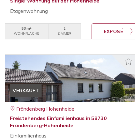
Single-Wohnung auf der Hohenheide
Etagenwohnung
53 m²
2
WOHNFLÄCHE
ZIMMER
VERKAUFT
Fröndenberg Hohenheide
Freistehendes Einfamilienhaus in 58730
Fröndenberg-Hohenheide
Einfamilienhaus