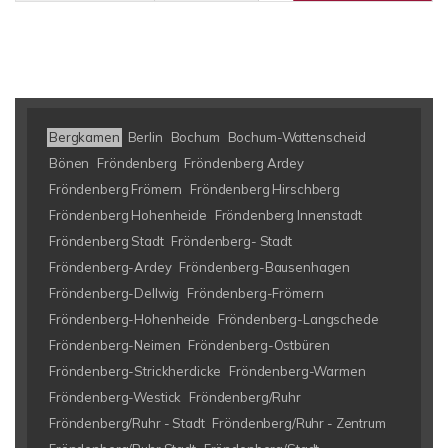
Bergkamen
Berlin
Bochum
Bochum-Wattenscheid
Bönen
Fröndenberg
Fröndenberg Ardey
Fröndenberg Frömern
Fröndenberg Hirschberg
Fröndenberg Hohenheide
Fröndenberg Innenstadt
Fröndenberg Stadt
Fröndenberg- Stadt
Fröndenberg-Ardey
Fröndenberg-Bausenhagen
Fröndenberg-Dellwig
Fröndenberg-Frömern
Fröndenberg-Hohenheide
Fröndenberg-Langschede
Fröndenberg-Neimen
Fröndenberg-Ostbüren
Fröndenberg-Strickherdicke
Fröndenberg-Warmen
Fröndenberg-Westick
Fröndenberg/Ruhr
Fröndenberg/Ruhr - Stadt
Fröndenberg/Ruhr - Zentrum