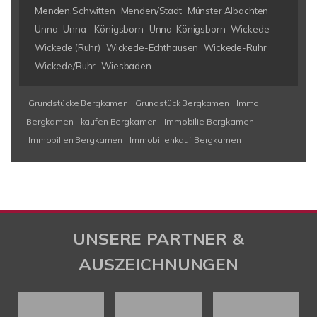
Menden.Schwitten
Menden/Stadt
Münster Albachten
Unna
Unna - Königsborn
Unna-Königsborn
Wickede
Wickede (Ruhr)
Wickede-Echthausen
Wickede-Ruhr
Wickede/Ruhr
Wiesbaden
Grundstücke Bergkamen
Grundstück Bergkamen
Immo
Bergkamen
kaufen Bergkamen
Immobilie Bergkamen
Immobilien Bergkamen
Immobilienkauf Bergkamen
UNSERE PARTNER &
AUSZEICHNUNGEN