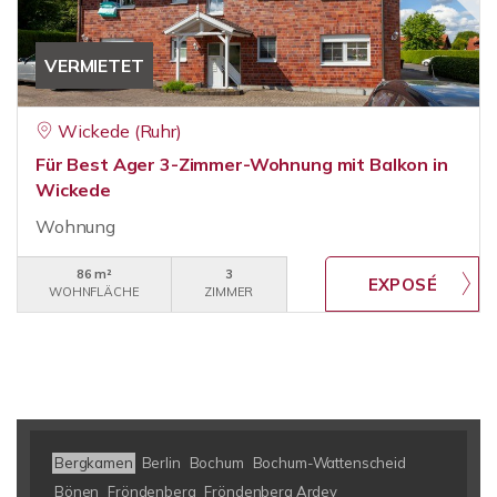
VERMIETET
Wickede (Ruhr)
Für Best Ager 3-Zimmer-Wohnung mit Balkon in
Wickede
Wohnung
86 m²
3
WOHNFLÄCHE
ZIMMER
Bergkamen
Berlin
Bochum
Bochum-Wattenscheid
Bönen
Fröndenberg
Fröndenberg Ardey