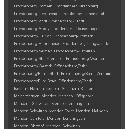
Fröndenberg Frömern
Fröndenberg Hirschberg
Fröndenberg Hohenheide
Fröndenberg Innenstadt
Fröndenberg Stadt
Fröndenberg- Stadt
Fröndenberg-Ardey
Fröndenberg-Bausenhagen
Fröndenberg-Dellwig
Fröndenberg-Frömern
Fröndenberg-Hohenheide
Fröndenberg-Langschede
Fröndenberg-Neimen
Fröndenberg-Ostbüren
Fröndenberg-Strickherdicke
Fröndenberg-Warmen
Fröndenberg-Westick
Fröndenberg/Ruhr
Fröndenberg/Ruhr - Stadt
Fröndenberg/Ruhr - Zentrum
Fröndenberg/Ruhr Stadt
Fröndenberg/Stadt
Iserlohn-Hennen
Iserlohn-Sümmern
Kamen
Meinerzhagen
Menden
Menden - Bösperde
Menden - Schwitten
Menden Lendringsen
Menden Schwitten
Menden Stadt
Menden-Halingen
Menden-Lahrfeld
Menden-Lendringsen
Menden-Obsthof
Menden-Schwitten