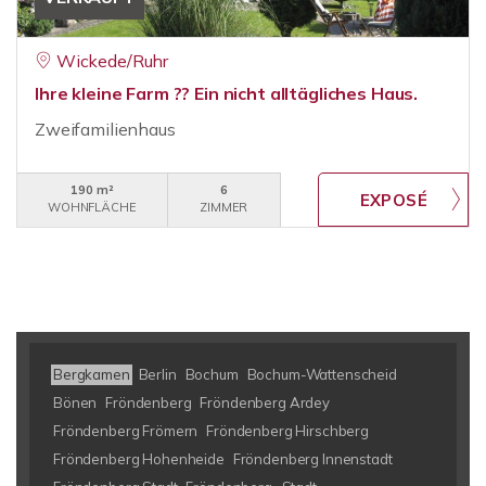
Wickede/Ruhr
Ihre kleine Farm ?? Ein nicht alltägliches Haus.
Zweifamilienhaus
190 m²
6
WOHNFLÄCHE
ZIMMER
Bergkamen
Berlin
Bochum
Bochum-Wattenscheid
Bönen
Fröndenberg
Fröndenberg Ardey
Fröndenberg Frömern
Fröndenberg Hirschberg
Fröndenberg Hohenheide
Fröndenberg Innenstadt