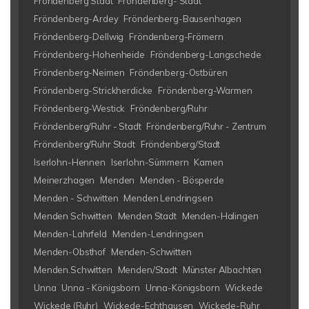
Fröndenberg Stadt
Fröndenberg- Stadt
Fröndenberg-Ardey
Fröndenberg-Bausenhagen
Fröndenberg-Dellwig
Fröndenberg-Frömern
Fröndenberg-Hohenheide
Fröndenberg-Langschede
Fröndenberg-Neimen
Fröndenberg-Ostbüren
Fröndenberg-Strickherdicke
Fröndenberg-Warmen
Fröndenberg-Westick
Fröndenberg/Ruhr
Fröndenberg/Ruhr - Stadt
Fröndenberg/Ruhr - Zentrum
Fröndenberg/Ruhr Stadt
Fröndenberg/Stadt
Iserlohn-Hennen
Iserlohn-Sümmern
Kamen
Meinerzhagen
Menden
Menden - Bösperde
Menden - Schwitten
Menden Lendringsen
Menden Schwitten
Menden Stadt
Menden-Halingen
Menden-Lahrfeld
Menden-Lendringsen
Menden-Obsthof
Menden-Schwitten
Menden.Schwitten
Menden/Stadt
Münster Albachten
Unna
Unna - Königsborn
Unna-Königsborn
Wickede
Wickede (Ruhr)
Wickede-Echthausen
Wickede-Ruhr