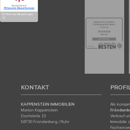
Basierend auf
78 Google-Bewertungen
Echtheit von Bewertungen
KONTAKT
PROFI
KAPPENSTEIN IMMOBILIEN
Als kompe
Marion Kappenstein
Fröndenb
Dachsleite 13
Verkauf un
58730 Fröndenberg / Ruhr
Immobilie 
Fachwissen