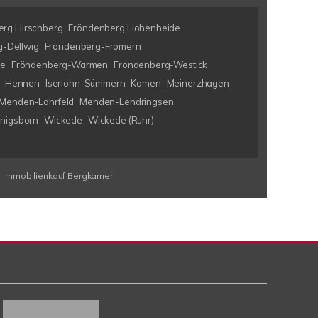
rg Hirschberg
Fröndenberg Hohenheide
-Dellwig
Fröndenberg-Frömern
ke
Fröndenberg-Warmen
Fröndenberg-Westick
hn-Hennen
Iserlohn-Sümmern
Kamen
Meinerzhagen
Menden-Lahrfeld
Menden-Lendringsen
nigsborn
Wickede
Wickede (Ruhr)
Immobilienkauf Bergkamen