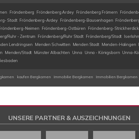
nen
Fröndenberg
Fröndenberg Ardey
Fröndenberg Frömern
Fröndenbe
rg- Stadt
Fröndenberg-Ardey
Fröndenberg-Bausenhagen
Fröndenberg
Fröndenberg-Neimen
Fröndenberg-Ostbüren
Fröndenberg-Strickherdic
erg/Ruhr - Zentrum
Fröndenberg/Ruhr Stadt
Fröndenberg/Stadt
Iserlo
den Lendringsen
Menden Schwitten
Menden Stadt
Menden-Halingen
en
Menden/Stadt
Münster Albachten
Unna
Unna - Königsborn
Unna-Kö
iesbaden
rgkamen
kaufen Bergkamen
Immobilie Bergkamen
Immobilien Bergkamen
UNSERE PARTNER & AUSZEICHNUNGEN