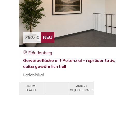
NEU
750,- €
Fröndenberg
Gewerbefläche mit Potenzial – repräsentativ, 
außergewöhnlich hell
Ladenlokal
148 m²
ARK020
FLÄCHE
OBJEKTNUMMER