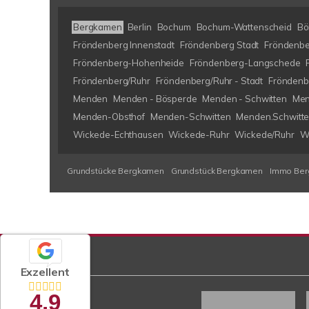
Bergkamen
Berlin
Bochum
Bochum-Wattenscheid
Bö
Fröndenberg Innenstadt
Fröndenberg Stadt
Fröndenbe
Fröndenberg-Hohenheide
Fröndenberg-Langschede
Fröndenberg/Ruhr
Fröndenberg/Ruhr - Stadt
Fröndenb
Menden
Menden - Bösperde
Menden - Schwitten
Men
Menden-Obsthof
Menden-Schwitten
Menden.Schwitt
Wickede-Echthausen
Wickede-Ruhr
Wickede/Ruhr
W
Grundstücke Bergkamen
Grundstück Bergkamen
Immo Be
Exzellent
4,9