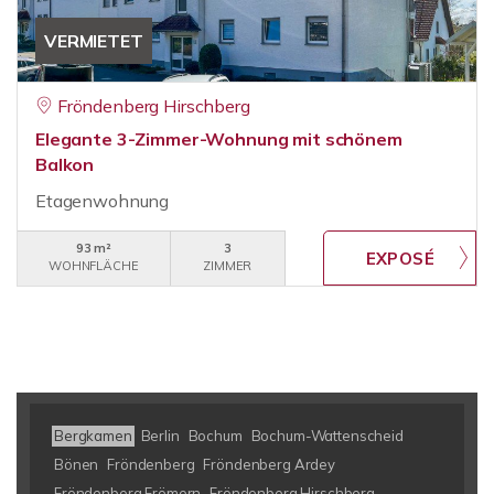
VERMIETET
Fröndenberg Hirschberg
Elegante 3-Zimmer-Wohnung mit schönem
Balkon
Etagenwohnung
93 m²
3
WOHNFLÄCHE
ZIMMER
Bergkamen
Berlin
Bochum
Bochum-Wattenscheid
Bönen
Fröndenberg
Fröndenberg Ardey
Fröndenberg Frömern
Fröndenberg Hirschberg