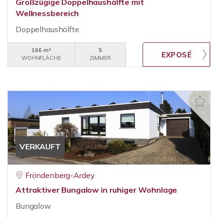
Großzügige Doppelhaushälfte mit
Wellnessbereich
Doppelhaushälfte
166 m²
5
WOHNFLÄCHE
ZIMMER
VERKAUFT
Fröndenberg-Ardey
Attraktiver Bungalow in ruhiger Wohnlage
Bungalow