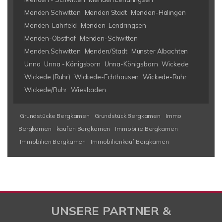
Menden Schwitten
Menden Stadt
Menden-Halingen
Menden-Lahrfeld
Menden-Lendringsen
Menden-Obsthof
Menden-Schwitten
Menden.Schwitten
Menden/Stadt
Münster Albachten
Unna
Unna - Königsborn
Unna-Königsborn
Wickede
Wickede (Ruhr)
Wickede-Echthausen
Wickede-Ruhr
Wickede/Ruhr
Wiesbaden
Grundstücke Bergkamen
Grundstück Bergkamen
Immo
Bergkamen
kaufen Bergkamen
Immobilie Bergkamen
Immobilien Bergkamen
Immobilienkauf Bergkamen
UNSERE PARTNER &