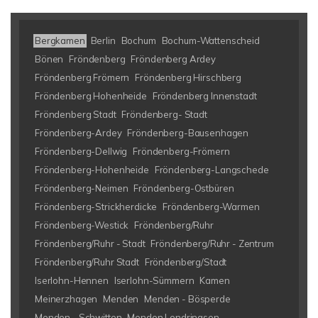
Bergkamen
Berlin
Bochum
Bochum-Wattenscheid
Bönen
Fröndenberg
Fröndenberg Ardey
Fröndenberg Frömern
Fröndenberg Hirschberg
Fröndenberg Hohenheide
Fröndenberg Innenstadt
Fröndenberg Stadt
Fröndenberg- Stadt
Fröndenberg-Ardey
Fröndenberg-Bausenhagen
Fröndenberg-Dellwig
Fröndenberg-Frömern
Fröndenberg-Hohenheide
Fröndenberg-Langschede
Fröndenberg-Neimen
Fröndenberg-Ostbüren
Fröndenberg-Strickherdicke
Fröndenberg-Warmen
Fröndenberg-Westick
Fröndenberg/Ruhr
Fröndenberg/Ruhr - Stadt
Fröndenberg/Ruhr - Zentrum
Fröndenberg/Ruhr Stadt
Fröndenberg/Stadt
Iserlohn-Hennen
Iserlohn-Sümmern
Kamen
Meinerzhagen
Menden
Menden - Bösperde
Menden - Schwitten
Menden Lendringsen