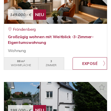
NEU
149.000,- €
Fröndenberg
Großzügig wohnen mit Weitblick -3-Zimmer-
Eigentumswohnung
Wohnung
88 m²
3
WOHNFLÄCHE
ZIMMER
NEU
199.000,- €