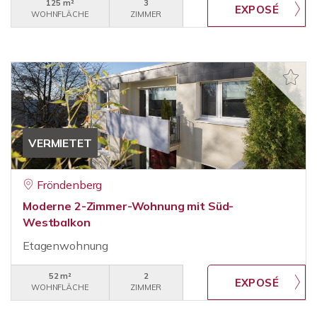
125 m²
3
WOHNFLÄCHE
ZIMMER
VERMIETET
Fröndenberg
Moderne 2-Zimmer-Wohnung mit Süd-
Westbalkon
Etagenwohnung
52 m²
2
WOHNFLÄCHE
ZIMMER