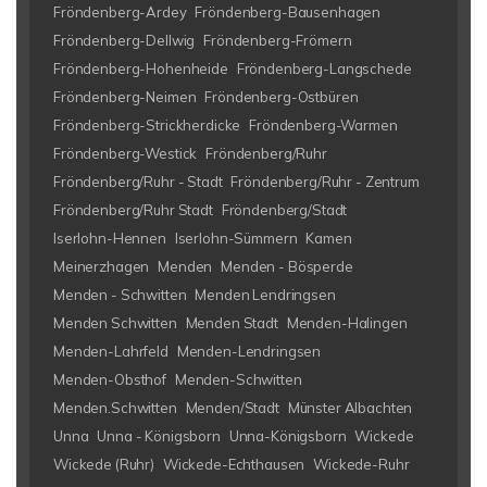
Fröndenberg-Ardey
Fröndenberg-Bausenhagen
Fröndenberg-Dellwig
Fröndenberg-Frömern
Fröndenberg-Hohenheide
Fröndenberg-Langschede
Fröndenberg-Neimen
Fröndenberg-Ostbüren
Fröndenberg-Strickherdicke
Fröndenberg-Warmen
Fröndenberg-Westick
Fröndenberg/Ruhr
Fröndenberg/Ruhr - Stadt
Fröndenberg/Ruhr - Zentrum
Fröndenberg/Ruhr Stadt
Fröndenberg/Stadt
Iserlohn-Hennen
Iserlohn-Sümmern
Kamen
Meinerzhagen
Menden
Menden - Bösperde
Menden - Schwitten
Menden Lendringsen
Menden Schwitten
Menden Stadt
Menden-Halingen
Menden-Lahrfeld
Menden-Lendringsen
Menden-Obsthof
Menden-Schwitten
Menden.Schwitten
Menden/Stadt
Münster Albachten
Unna
Unna - Königsborn
Unna-Königsborn
Wickede
Wickede (Ruhr)
Wickede-Echthausen
Wickede-Ruhr