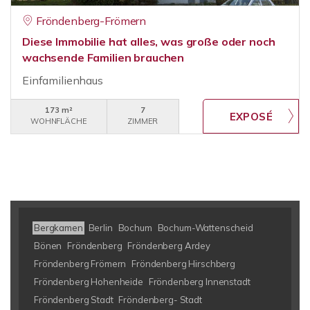
Fröndenberg-Frömern
Diese Immobilie hat alles, was große oder noch
wachsende Familien brauchen
Einfamilienhaus
173 m²
7
WOHNFLÄCHE
ZIMMER
Bergkamen
Berlin
Bochum
Bochum-Wattenscheid
Bönen
Fröndenberg
Fröndenberg Ardey
Fröndenberg Frömern
Fröndenberg Hirschberg
Fröndenberg Hohenheide
Fröndenberg Innenstadt
Fröndenberg Stadt
Fröndenberg- Stadt