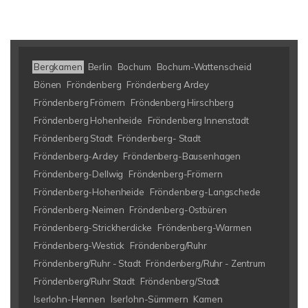
Bergkamen
Berlin
Bochum
Bochum-Wattenscheid
Bönen
Fröndenberg
Fröndenberg Ardey
Fröndenberg Frömern
Fröndenberg Hirschberg
Fröndenberg Hohenheide
Fröndenberg Innenstadt
Fröndenberg Stadt
Fröndenberg- Stadt
Fröndenberg-Ardey
Fröndenberg-Bausenhagen
Fröndenberg-Dellwig
Fröndenberg-Frömern
Fröndenberg-Hohenheide
Fröndenberg-Langschede
Fröndenberg-Neimen
Fröndenberg-Ostbüren
Fröndenberg-Strickherdicke
Fröndenberg-Warmen
Fröndenberg-Westick
Fröndenberg/Ruhr
Fröndenberg/Ruhr - Stadt
Fröndenberg/Ruhr - Zentrum
Fröndenberg/Ruhr Stadt
Fröndenberg/Stadt
Iserlohn-Hennen
Iserlohn-Sümmern
Kamen