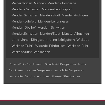
Meinerzhagen
Menden
Menden - Bösperde
Menden - Schwitten
Menden Lendringsen
Menden Schwitten
Menden Stadt
Menden-Halingen
Menden-Lahrfeld
Menden-Lendringsen
Menden-Obsthof
Menden-Schwitten
Menden.Schwitten
Menden/Stadt
Münster Albachten
Unna
Unna - Königsborn
Unna-Königsborn
Wickede
Wickede (Ruhr)
Wickede-Echthausen
Wickede-Ruhr
Wickede/Ruhr
Wiesbaden
Grundstücke Bergkamen
Grundstück Bergkamen
Immo
Bergkamen
kaufen Bergkamen
Immobilie Bergkamen
Immobilien Bergkamen
Immobilienkauf Bergkamen