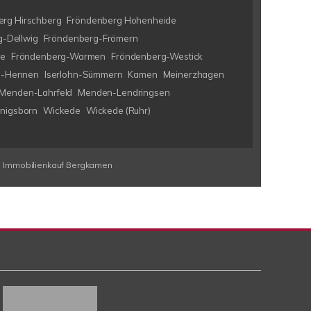
rg Hirschberg
Fröndenberg Hohenheide
-Dellwig
Fröndenberg-Frömern
ke
Fröndenberg-Warmen
Fröndenberg-Westick
hn-Hennen
Iserlohn-Sümmern
Kamen
Meinerzhagen
Menden-Lahrfeld
Menden-Lendringsen
nigsborn
Wickede
Wickede (Ruhr)
Immobilienkauf Bergkamen