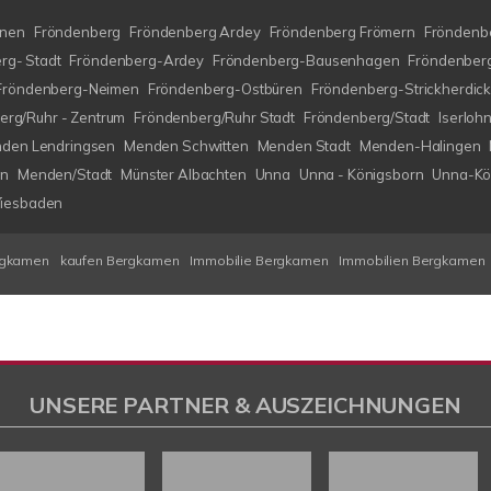
nen
Fröndenberg
Fröndenberg Ardey
Fröndenberg Frömern
Fröndenbe
rg- Stadt
Fröndenberg-Ardey
Fröndenberg-Bausenhagen
Fröndenberg
Fröndenberg-Neimen
Fröndenberg-Ostbüren
Fröndenberg-Strickherdic
erg/Ruhr - Zentrum
Fröndenberg/Ruhr Stadt
Fröndenberg/Stadt
Iserlo
den Lendringsen
Menden Schwitten
Menden Stadt
Menden-Halingen
en
Menden/Stadt
Münster Albachten
Unna
Unna - Königsborn
Unna-Kö
iesbaden
rgkamen
kaufen Bergkamen
Immobilie Bergkamen
Immobilien Bergkamen
UNSERE PARTNER & AUSZEICHNUNGEN