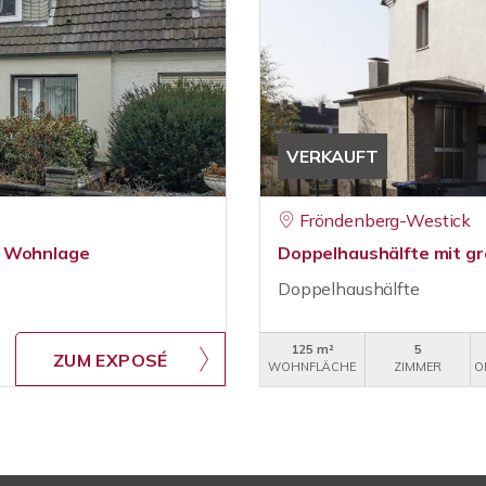
VERKAUFT
Fröndenberg-Westick
e Wohnlage
Doppelhaushälfte mit g
Doppelhaushälfte
125 m²
5
ZUM EXPOSÉ
WOHNFLÄCHE
ZIMMER
O