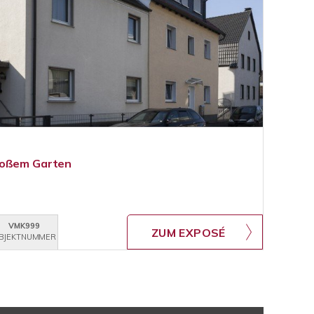
roßem Garten
VMK999
ZUM EXPOSÉ
BJEKTNUMMER