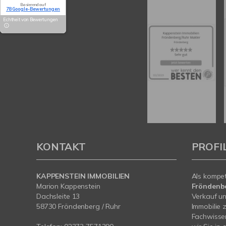
Basierend auf
78 Google-Bewertungen
Echtheit von Bewertungen
KONTAKT
PROFI
KAPPENSTEIN IMMOBILIEN
Als kompe
Marion Kappenstein
Fröndenb
Dachsleite 13
Verkauf un
58730 Fröndenberg / Ruhr
Immobilie 
Fachwissen