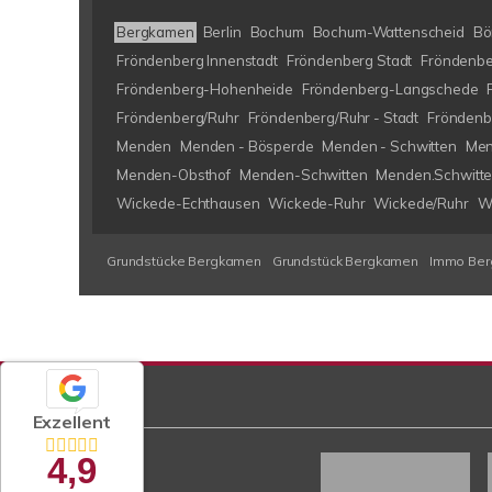
Bergkamen
Berlin
Bochum
Bochum-Wattenscheid
Bö
Fröndenberg Innenstadt
Fröndenberg Stadt
Fröndenbe
Fröndenberg-Hohenheide
Fröndenberg-Langschede
Fröndenberg/Ruhr
Fröndenberg/Ruhr - Stadt
Fröndenb
Menden
Menden - Bösperde
Menden - Schwitten
Men
Menden-Obsthof
Menden-Schwitten
Menden.Schwitt
Wickede-Echthausen
Wickede-Ruhr
Wickede/Ruhr
W
Grundstücke Bergkamen
Grundstück Bergkamen
Immo Be
Exzellent
4,9