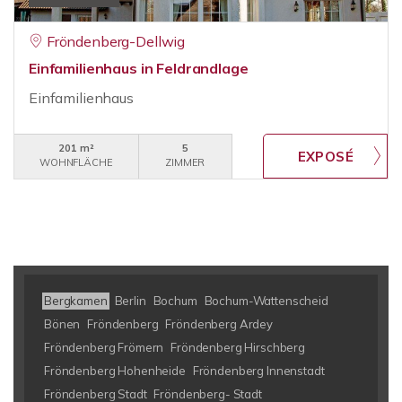
Fröndenberg-Dellwig
Einfamilienhaus in Feldrandlage
Einfamilienhaus
201 m²
5
WOHNFLÄCHE
ZIMMER
Bergkamen
Berlin
Bochum
Bochum-Wattenscheid
Bönen
Fröndenberg
Fröndenberg Ardey
Fröndenberg Frömern
Fröndenberg Hirschberg
Fröndenberg Hohenheide
Fröndenberg Innenstadt
Fröndenberg Stadt
Fröndenberg- Stadt