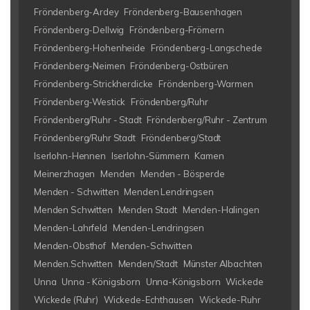
Fröndenberg-Ardey
Fröndenberg-Bausenhagen
Fröndenberg-Dellwig
Fröndenberg-Frömern
Fröndenberg-Hohenheide
Fröndenberg-Langschede
Fröndenberg-Neimen
Fröndenberg-Ostbüren
Fröndenberg-Strickherdicke
Fröndenberg-Warmen
Fröndenberg-Westick
Fröndenberg/Ruhr
Fröndenberg/Ruhr - Stadt
Fröndenberg/Ruhr - Zentrum
Fröndenberg/Ruhr Stadt
Fröndenberg/Stadt
Iserlohn-Hennen
Iserlohn-Sümmern
Kamen
Meinerzhagen
Menden
Menden - Bösperde
Menden - Schwitten
Menden Lendringsen
Menden Schwitten
Menden Stadt
Menden-Halingen
Menden-Lahrfeld
Menden-Lendringsen
Menden-Obsthof
Menden-Schwitten
Menden.Schwitten
Menden/Stadt
Münster Albachten
Unna
Unna - Königsborn
Unna-Königsborn
Wickede
Wickede (Ruhr)
Wickede-Echthausen
Wickede-Ruhr