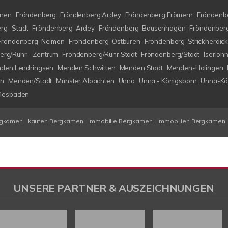
nen
Fröndenberg
Fröndenberg Ardey
Fröndenberg Frömern
Fröndenbe
rg- Stadt
Fröndenberg-Ardey
Fröndenberg-Bausenhagen
Fröndenberg
Fröndenberg-Neimen
Fröndenberg-Ostbüren
Fröndenberg-Strickherdic
erg/Ruhr - Zentrum
Fröndenberg/Ruhr Stadt
Fröndenberg/Stadt
Iserlo
den Lendringsen
Menden Schwitten
Menden Stadt
Menden-Halingen
en
Menden/Stadt
Münster Albachten
Unna
Unna - Königsborn
Unna-Kö
iesbaden
rgkamen
kaufen Bergkamen
Immobilie Bergkamen
Immobilien Bergkamen
UNSERE PARTNER & AUSZEICHNUNGEN