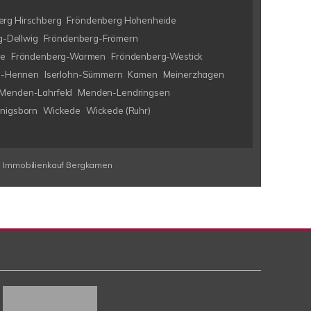
rg Hirschberg
Fröndenberg Hohenheide
-Dellwig
Fröndenberg-Frömern
ke
Fröndenberg-Warmen
Fröndenberg-Westick
hn-Hennen
Iserlohn-Sümmern
Kamen
Meinerzhagen
Menden-Lahrfeld
Menden-Lendringsen
nigsborn
Wickede
Wickede (Ruhr)
Immobilienkauf Bergkamen