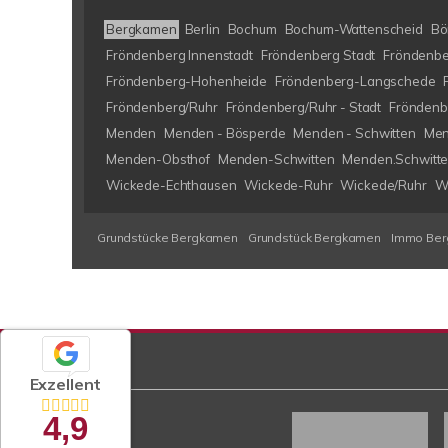
Bergkamen
Berlin
Bochum
Bochum-Wattenscheid
Bö
Fröndenberg Innenstadt
Fröndenberg Stadt
Fröndenbe
Fröndenberg-Hohenheide
Fröndenberg-Langschede
Fröndenberg/Ruhr
Fröndenberg/Ruhr - Stadt
Fröndenb
Menden
Menden - Bösperde
Menden - Schwitten
Men
Menden-Obsthof
Menden-Schwitten
Menden.Schwitt
Wickede-Echthausen
Wickede-Ruhr
Wickede/Ruhr
W
Grundstücke Bergkamen
Grundstück Bergkamen
Immo Be
Exzellent
4,9