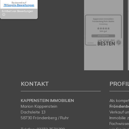
Basierend auf
78 Google-Bewertungen
Echtheit von Bewertungen
KONTAKT
PROFI
KAPPENSTEIN IMMOBILIEN
Als kompe
Marion Kappenstein
Fröndenb
Dachsleite 13
Verkauf un
58730 Fröndenberg / Ruhr
Immobilie 
Fachwissen