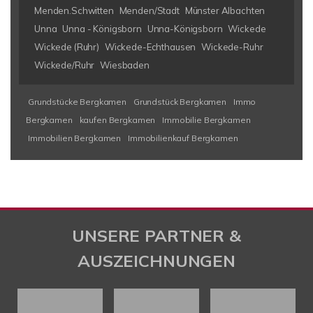
Menden.Schwitten
Menden/Stadt
Münster Albachten
Unna
Unna - Königsborn
Unna-Königsborn
Wickede
Wickede (Ruhr)
Wickede-Echthausen
Wickede-Ruhr
Wickede/Ruhr
Wiesbaden
Grundstücke Bergkamen
Grundstück Bergkamen
Immo
Bergkamen
kaufen Bergkamen
Immobilie Bergkamen
Immobilien Bergkamen
Immobilienkauf Bergkamen
UNSERE PARTNER &
AUSZEICHNUNGEN