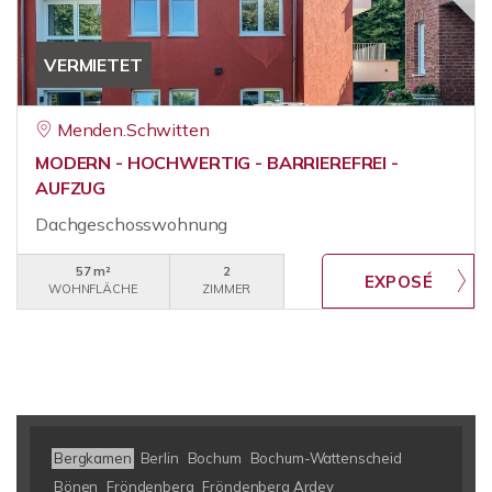
VERMIETET
Menden.Schwitten
MODERN - HOCHWERTIG - BARRIEREFREI -
AUFZUG
Dachgeschosswohnung
57 m²
2
WOHNFLÄCHE
ZIMMER
Bergkamen
Berlin
Bochum
Bochum-Wattenscheid
Bönen
Fröndenberg
Fröndenberg Ardey