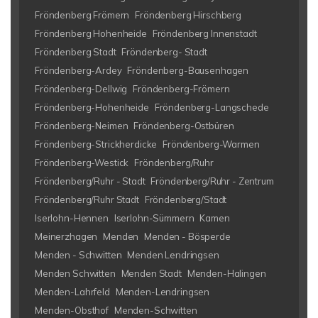
Fröndenberg Frömern
Fröndenberg Hirschberg
Fröndenberg Hohenheide
Fröndenberg Innenstadt
Fröndenberg Stadt
Fröndenberg- Stadt
Fröndenberg-Ardey
Fröndenberg-Bausenhagen
Fröndenberg-Dellwig
Fröndenberg-Frömern
Fröndenberg-Hohenheide
Fröndenberg-Langschede
Fröndenberg-Neimen
Fröndenberg-Ostbüren
Fröndenberg-Strickherdicke
Fröndenberg-Warmen
Fröndenberg-Westick
Fröndenberg/Ruhr
Fröndenberg/Ruhr - Stadt
Fröndenberg/Ruhr - Zentrum
Fröndenberg/Ruhr Stadt
Fröndenberg/Stadt
Iserlohn-Hennen
Iserlohn-Sümmern
Kamen
Meinerzhagen
Menden
Menden - Bösperde
Menden - Schwitten
Menden Lendringsen
Menden Schwitten
Menden Stadt
Menden-Halingen
Menden-Lahrfeld
Menden-Lendringsen
Menden-Obsthof
Menden-Schwitten