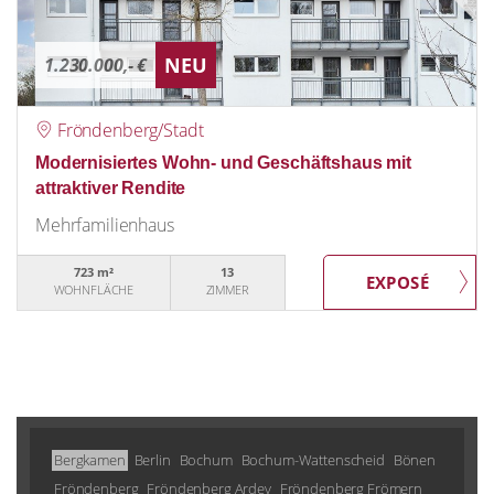
NEU
1.230.000,- €
Fröndenberg/Stadt
Modernisiertes Wohn- und Geschäftshaus mit
attraktiver Rendite
Mehrfamilienhaus
723 m²
13
WOHNFLÄCHE
ZIMMER
Bergkamen
Berlin
Bochum
Bochum-Wattenscheid
Bönen
Fröndenberg
Fröndenberg Ardey
Fröndenberg Frömern