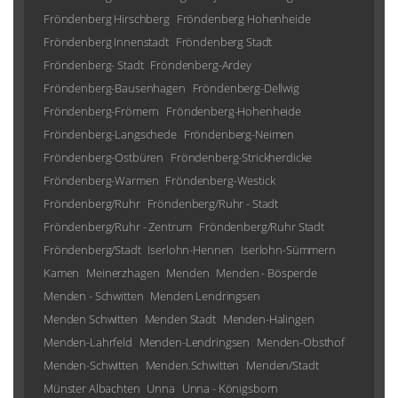
Fröndenberg Hirschberg
Fröndenberg Hohenheide
Fröndenberg Innenstadt
Fröndenberg Stadt
Fröndenberg- Stadt
Fröndenberg-Ardey
Fröndenberg-Bausenhagen
Fröndenberg-Dellwig
Fröndenberg-Frömern
Fröndenberg-Hohenheide
Fröndenberg-Langschede
Fröndenberg-Neimen
Fröndenberg-Ostbüren
Fröndenberg-Strickherdicke
Fröndenberg-Warmen
Fröndenberg-Westick
Fröndenberg/Ruhr
Fröndenberg/Ruhr - Stadt
Fröndenberg/Ruhr - Zentrum
Fröndenberg/Ruhr Stadt
Fröndenberg/Stadt
Iserlohn-Hennen
Iserlohn-Sümmern
Kamen
Meinerzhagen
Menden
Menden - Bösperde
Menden - Schwitten
Menden Lendringsen
Menden Schwitten
Menden Stadt
Menden-Halingen
Menden-Lahrfeld
Menden-Lendringsen
Menden-Obsthof
Menden-Schwitten
Menden.Schwitten
Menden/Stadt
Münster Albachten
Unna
Unna - Königsborn