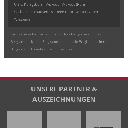
Unna-Königsborn
Wickede
Wickede (Ruhr)
Wickede-Echthausen
Wickede-Ruhr
Wickede/Ruhr
Wiesbaden
Grundstücke Bergkamen
Grundstück Bergkamen
Immo
Bergkamen
kaufen Bergkamen
Immobilie Bergkamen
Immobilien
Bergkamen
Immobilienkauf Bergkamen
UNSERE PARTNER &
AUSZEICHNUNGEN