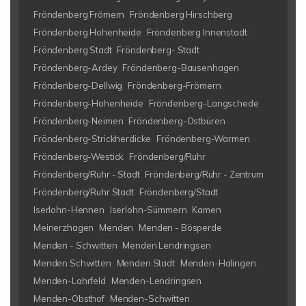
Fröndenberg Frömern
Fröndenberg Hirschberg
Fröndenberg Hohenheide
Fröndenberg Innenstadt
Fröndenberg Stadt
Fröndenberg- Stadt
Fröndenberg-Ardey
Fröndenberg-Bausenhagen
Fröndenberg-Dellwig
Fröndenberg-Frömern
Fröndenberg-Hohenheide
Fröndenberg-Langschede
Fröndenberg-Neimen
Fröndenberg-Ostbüren
Fröndenberg-Strickherdicke
Fröndenberg-Warmen
Fröndenberg-Westick
Fröndenberg/Ruhr
Fröndenberg/Ruhr - Stadt
Fröndenberg/Ruhr - Zentrum
Fröndenberg/Ruhr Stadt
Fröndenberg/Stadt
Iserlohn-Hennen
Iserlohn-Sümmern
Kamen
Meinerzhagen
Menden
Menden - Bösperde
Menden - Schwitten
Menden Lendringsen
Menden Schwitten
Menden Stadt
Menden-Halingen
Menden-Lahrfeld
Menden-Lendringsen
Menden-Obsthof
Menden-Schwitten