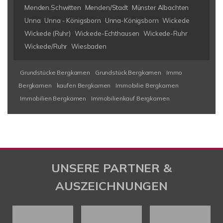
Menden.Schwitten
Menden/Stadt
Münster Albachten
Unna
Unna - Königsborn
Unna-Königsborn
Wickede
Wickede (Ruhr)
Wickede-Echthausen
Wickede-Ruhr
Wickede/Ruhr
Wiesbaden
Grundstücke Bergkamen
Grundstück Bergkamen
Immo
Bergkamen
kaufen Bergkamen
Immobilie Bergkamen
Immobilien Bergkamen
Immobilienkauf Bergkamen
UNSERE PARTNER &
AUSZEICHNUNGEN