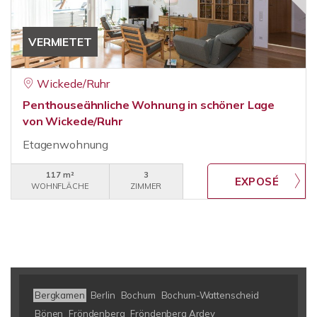
VERMIETET
Wickede/Ruhr
Penthouseähnliche Wohnung in schöner Lage
von Wickede/Ruhr
Etagenwohnung
117 m²
3
WOHNFLÄCHE
ZIMMER
Bergkamen
Berlin
Bochum
Bochum-Wattenscheid
Bönen
Fröndenberg
Fröndenberg Ardey