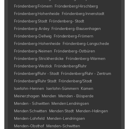
Fröndenberg Frömern
Fröndenberg Hirschberg
Fröndenberg Hohenheide
Fröndenberg Innenstadt
Fröndenberg Stadt
Fröndenberg- Stadt
Fröndenberg-Ardey
Fröndenberg-Bausenhagen
Fröndenberg-Dellwig
Fröndenberg-Frömern
Fröndenberg-Hohenheide
Fröndenberg-Langschede
Fröndenberg-Neimen
Fröndenberg-Ostbüren
Fröndenberg-Strickherdicke
Fröndenberg-Warmen
Fröndenberg-Westick
Fröndenberg/Ruhr
Fröndenberg/Ruhr - Stadt
Fröndenberg/Ruhr - Zentrum
Fröndenberg/Ruhr Stadt
Fröndenberg/Stadt
Iserlohn-Hennen
Iserlohn-Sümmern
Kamen
Meinerzhagen
Menden
Menden - Bösperde
Menden - Schwitten
Menden Lendringsen
Menden Schwitten
Menden Stadt
Menden-Halingen
Menden-Lahrfeld
Menden-Lendringsen
Menden-Obsthof
Menden-Schwitten