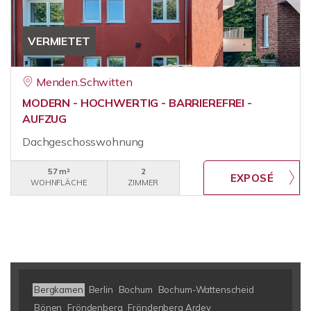
VERMIETET
Menden.Schwitten
MODERN - HOCHWERTIG - BARRIEREFREI -
AUFZUG
Dachgeschosswohnung
57 m²
2
WOHNFLÄCHE
ZIMMER
Bergkamen
Berlin
Bochum
Bochum-Wattenscheid
Bönen
Fröndenberg
Fröndenberg Ardey