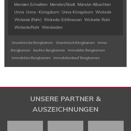
Menden.Schwitten
Menden/Stadt
Münster Albachten
Unna
Unna - Königsborn
Unna-Königsborn
Wickede
Wickede (Ruhr)
Wickede-Echthausen
Wickede-Ruhr
Wickede/Ruhr
Wiesbaden
Grundstücke Bergkamen
Grundstück Bergkamen
Immo
Bergkamen
kaufen Bergkamen
Immobilie Bergkamen
Immobilien Bergkamen
Immobilienkauf Bergkamen
UNSERE PARTNER &
AUSZEICHNUNGEN