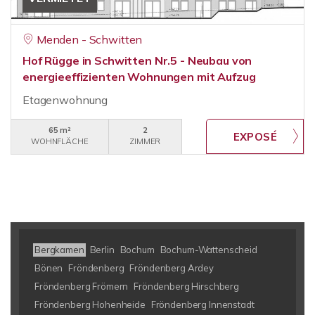
Menden - Schwitten
Hof Rügge in Schwitten Nr.5 - Neubau von
energieeffizienten Wohnungen mit Aufzug
Etagenwohnung
65 m²
2
WOHNFLÄCHE
ZIMMER
Bergkamen
Berlin
Bochum
Bochum-Wattenscheid
Bönen
Fröndenberg
Fröndenberg Ardey
Fröndenberg Frömern
Fröndenberg Hirschberg
Fröndenberg Hohenheide
Fröndenberg Innenstadt