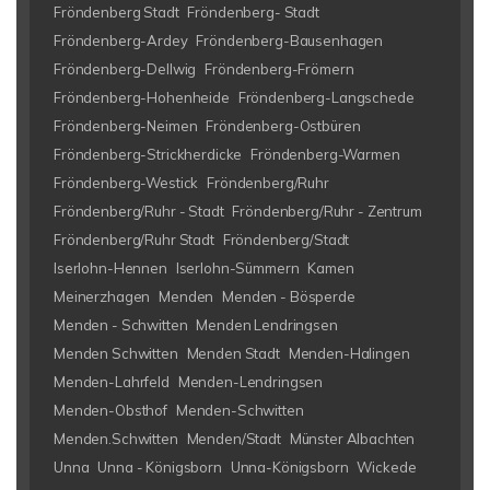
Fröndenberg Stadt
Fröndenberg- Stadt
Fröndenberg-Ardey
Fröndenberg-Bausenhagen
Fröndenberg-Dellwig
Fröndenberg-Frömern
Fröndenberg-Hohenheide
Fröndenberg-Langschede
Fröndenberg-Neimen
Fröndenberg-Ostbüren
Fröndenberg-Strickherdicke
Fröndenberg-Warmen
Fröndenberg-Westick
Fröndenberg/Ruhr
Fröndenberg/Ruhr - Stadt
Fröndenberg/Ruhr - Zentrum
Fröndenberg/Ruhr Stadt
Fröndenberg/Stadt
Iserlohn-Hennen
Iserlohn-Sümmern
Kamen
Meinerzhagen
Menden
Menden - Bösperde
Menden - Schwitten
Menden Lendringsen
Menden Schwitten
Menden Stadt
Menden-Halingen
Menden-Lahrfeld
Menden-Lendringsen
Menden-Obsthof
Menden-Schwitten
Menden.Schwitten
Menden/Stadt
Münster Albachten
Unna
Unna - Königsborn
Unna-Königsborn
Wickede