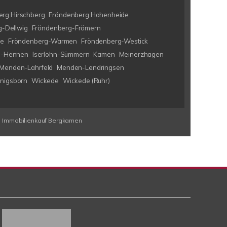
rg Hirschberg
Fröndenberg Hohenheide
-Dellwig
Fröndenberg-Frömern
ke
Fröndenberg-Warmen
Fröndenberg-Westick
hn-Hennen
Iserlohn-Sümmern
Kamen
Meinerzhagen
Menden-Lahrfeld
Menden-Lendringsen
nigsborn
Wickede
Wickede (Ruhr)
Immobilienkauf Bergkamen