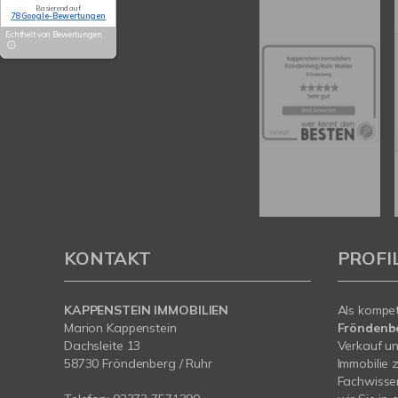
Basierend auf
78 Google-Bewertungen
Echtheit von Bewertungen
KONTAKT
PROFI
KAPPENSTEIN IMMOBILIEN
Als kompe
Marion Kappenstein
Fröndenb
Dachsleite 13
Verkauf un
58730 Fröndenberg / Ruhr
Immobilie 
Fachwissen