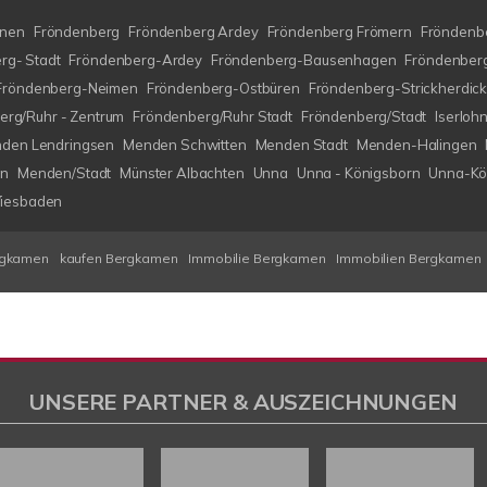
nen
Fröndenberg
Fröndenberg Ardey
Fröndenberg Frömern
Fröndenbe
rg- Stadt
Fröndenberg-Ardey
Fröndenberg-Bausenhagen
Fröndenberg
Fröndenberg-Neimen
Fröndenberg-Ostbüren
Fröndenberg-Strickherdic
erg/Ruhr - Zentrum
Fröndenberg/Ruhr Stadt
Fröndenberg/Stadt
Iserlo
den Lendringsen
Menden Schwitten
Menden Stadt
Menden-Halingen
en
Menden/Stadt
Münster Albachten
Unna
Unna - Königsborn
Unna-Kö
iesbaden
rgkamen
kaufen Bergkamen
Immobilie Bergkamen
Immobilien Bergkamen
UNSERE PARTNER & AUSZEICHNUNGEN