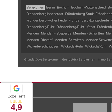
Bergkamen
Berlin
Bochum
Bochum-Wattenscheid
Bö
Fröndenberg Innenstadt
Fröndenberg Stadt
Fröndenbe
Fröndenberg-Hohenheide
Fröndenberg-Langschede
Fröndenberg/Ruhr
Fröndenberg/Ruhr - Stadt
Fröndenb
Menden
Menden - Bösperde
Menden - Schwitten
Men
Menden-Obsthof
Menden-Schwitten
Menden.Schwitt
Wickede-Echthausen
Wickede-Ruhr
Wickede/Ruhr
W
Grundstücke Bergkamen
Grundstück Bergkamen
Immo Be
Exzellent
4,9