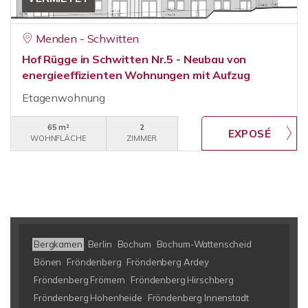
Menden - Schwitten
Hof Rügge in Schwitten Nr.5 - Neubau von
energieeffizienten Wohnungen mit Aufzug
Etagenwohnung
65 m²
2
WOHNFLÄCHE
ZIMMER
Bergkamen
Berlin
Bochum
Bochum-Wattenscheid
Bönen
Fröndenberg
Fröndenberg Ardey
Fröndenberg Frömern
Fröndenberg Hirschberg
Fröndenberg Hohenheide
Fröndenberg Innenstadt