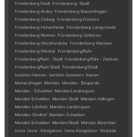
Fröndenberg Stadt
Fröndenberg- Stadt
Fröndenberg-Ardey
Fröndenberg-Bausenhagen
Fröndenberg-Dellwig
Fröndenberg-Frömern
Fröndenberg-Hohenheide
Fröndenberg-Langschede
Fröndenberg-Neimen
Fröndenberg-Ostbüren
Fröndenberg-Strickherdicke
Fröndenberg-Warmen
Fröndenberg-Westick
Fröndenberg/Ruhr
Fröndenberg/Ruhr - Stadt
Fröndenberg/Ruhr - Zentrum
Fröndenberg/Ruhr Stadt
Fröndenberg/Stadt
Iserlohn-Hennen
Iserlohn-Sümmern
Kamen
Meinerzhagen
Menden
Menden - Bösperde
Menden - Schwitten
Menden Lendringsen
Menden Schwitten
Menden Stadt
Menden-Halingen
Menden-Lahrfeld
Menden-Lendringsen
Menden-Obsthof
Menden-Schwitten
Menden.Schwitten
Menden/Stadt
Münster Albachten
Unna
Unna - Königsborn
Unna-Königsborn
Wickede