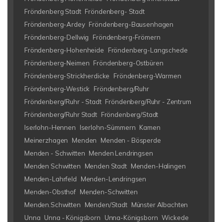
Fröndenberg Stadt
Fröndenberg- Stadt
Fröndenberg-Ardey
Fröndenberg-Bausenhagen
Fröndenberg-Dellwig
Fröndenberg-Frömern
Fröndenberg-Hohenheide
Fröndenberg-Langschede
Fröndenberg-Neimen
Fröndenberg-Ostbüren
Fröndenberg-Strickherdicke
Fröndenberg-Warmen
Fröndenberg-Westick
Fröndenberg/Ruhr
Fröndenberg/Ruhr - Stadt
Fröndenberg/Ruhr - Zentrum
Fröndenberg/Ruhr Stadt
Fröndenberg/Stadt
Iserlohn-Hennen
Iserlohn-Sümmern
Kamen
Meinerzhagen
Menden
Menden - Bösperde
Menden - Schwitten
Menden Lendringsen
Menden Schwitten
Menden Stadt
Menden-Halingen
Menden-Lahrfeld
Menden-Lendringsen
Menden-Obsthof
Menden-Schwitten
Menden.Schwitten
Menden/Stadt
Münster Albachten
Unna
Unna - Königsborn
Unna-Königsborn
Wickede