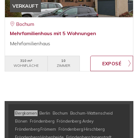
VERKAUFT
Bochum
Mehrfamilienhaus mit 5 Wohnungen
Mehrfamilienhaus
310 m²
10
WOHNFLÄCHE
ZIMMER
Bergkamen
Berlin
Bochum
Bochum-Wattenscheid
Bönen
Fröndenberg
Fröndenberg Ardey
Fröndenberg Frömern
Fröndenberg Hirschberg
Fröndenberg Hohenheide
Fröndenberg Innenstadt