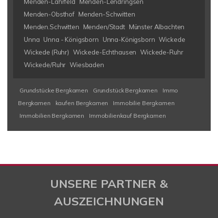
Menden-Lahrfeld
Menden-Lendringsen
Menden-Obsthof
Menden-Schwitten
Menden.Schwitten
Menden/Stadt
Münster Albachten
Unna
Unna - Königsborn
Unna-Königsborn
Wickede
Wickede (Ruhr)
Wickede-Echthausen
Wickede-Ruhr
Wickede/Ruhr
Wiesbaden
Grundstücke Bergkamen
Grundstück Bergkamen
Immo
Bergkamen
kaufen Bergkamen
Immobilie Bergkamen
Immobilien Bergkamen
Immobilienkauf Bergkamen
UNSERE PARTNER &
AUSZEICHNUNGEN