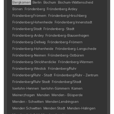
Bergkamen
Berlin
Bochum
Bochum-Wattenscheid
Bönen
Fröndenberg
Fröndenberg Ardey
Fröndenberg Frömern
Fröndenberg Hirschberg
Fröndenberg Hohenheide
Fröndenberg Innenstadt
Fröndenberg Stadt
Fröndenberg- Stadt
Fröndenberg-Ardey
Fröndenberg-Bausenhagen
Fröndenberg-Dellwig
Fröndenberg-Frömern
Fröndenberg-Hohenheide
Fröndenberg-Langschede
Fröndenberg-Neimen
Fröndenberg-Ostbüren
Fröndenberg-Strickherdicke
Fröndenberg-Warmen
Fröndenberg-Westick
Fröndenberg/Ruhr
Fröndenberg/Ruhr - Stadt
Fröndenberg/Ruhr - Zentrum
Fröndenberg/Ruhr Stadt
Fröndenberg/Stadt
Iserlohn-Hennen
Iserlohn-Sümmern
Kamen
Meinerzhagen
Menden
Menden - Bösperde
Menden - Schwitten
Menden Lendringsen
Menden Schwitten
Menden Stadt
Menden-Halingen