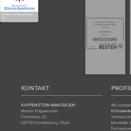
Basierend auf
78 Google-Bewertungen
Echtheit von Bewertungen
KONTAKT
PROFI
KAPPENSTEIN IMMOBILIEN
Als kompe
Marion Kappenstein
Fröndenb
Dachsleite 13
Verkauf un
58730 Fröndenberg / Ruhr
Immobilie 
Fachwissen