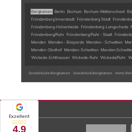
Bergkamen
Berlin
Bochum
Bochum-Wattenscheid
Bö
Fröndenberg Innenstadt
Fröndenberg Stadt
Fröndenbe
Fröndenberg-Hohenheide
Fröndenberg-Langschede
Fröndenberg/Ruhr
Fröndenberg/Ruhr - Stadt
Fröndenb
Menden
Menden - Bösperde
Menden - Schwitten
Men
Menden-Obsthof
Menden-Schwitten
Menden.Schwitt
Wickede-Echthausen
Wickede-Ruhr
Wickede/Ruhr
W
Grundstücke Bergkamen
Grundstück Bergkamen
Immo Be
Exzellent
4,9