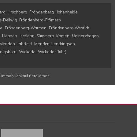
rg Hirschberg
Fröndenberg Hohenheide
-Dellwig
Fröndenberg-Frömern
ke
Fröndenberg-Warmen
Fröndenberg-Westick
hn-Hennen
Iserlohn-Sümmern
Kamen
Meinerzhagen
Menden-Lahrfeld
Menden-Lendringsen
nigsborn
Wickede
Wickede (Ruhr)
Immobilienkauf Bergkamen