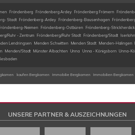
nen
Fröndenberg
Fröndenberg Ardey
Fröndenberg Frömern
Fröndenbe
rg- Stadt
Fröndenberg-Ardey
Fröndenberg-Bausenhagen
Fröndenberg
Fröndenberg-Neimen
Fröndenberg-Ostbüren
Fröndenberg-Strickherdic
erg/Ruhr - Zentrum
Fröndenberg/Ruhr Stadt
Fröndenberg/Stadt
Iserlo
den Lendringsen
Menden Schwitten
Menden Stadt
Menden-Halingen
en
Menden/Stadt
Münster Albachten
Unna
Unna - Königsborn
Unna-Kö
iesbaden
rgkamen
kaufen Bergkamen
Immobilie Bergkamen
Immobilien Bergkamen
UNSERE PARTNER & AUSZEICHNUNGEN