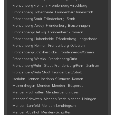
Fröndenberg Frömern
Fröndenberg Hirschberg
Fröndenberg Hohenheide
Fröndenberg Innenstadt
Fröndenberg Stadt
Fröndenberg- Stadt
Fröndenberg-Ardey
Fröndenberg-Bausenhagen
Fröndenberg-Dellwig
Fröndenberg-Frömern
Fröndenberg-Hohenheide
Fröndenberg-Langschede
Fröndenberg-Neimen
Fröndenberg-Ostbüren
Fröndenberg-Strickherdicke
Fröndenberg-Warmen
Fröndenberg-Westick
Fröndenberg/Ruhr
Fröndenberg/Ruhr - Stadt
Fröndenberg/Ruhr - Zentrum
Fröndenberg/Ruhr Stadt
Fröndenberg/Stadt
Iserlohn-Hennen
Iserlohn-Sümmern
Kamen
Meinerzhagen
Menden
Menden - Bösperde
Menden - Schwitten
Menden Lendringsen
Menden Schwitten
Menden Stadt
Menden-Halingen
Menden-Lahrfeld
Menden-Lendringsen
Menden-Obsthof
Menden-Schwitten