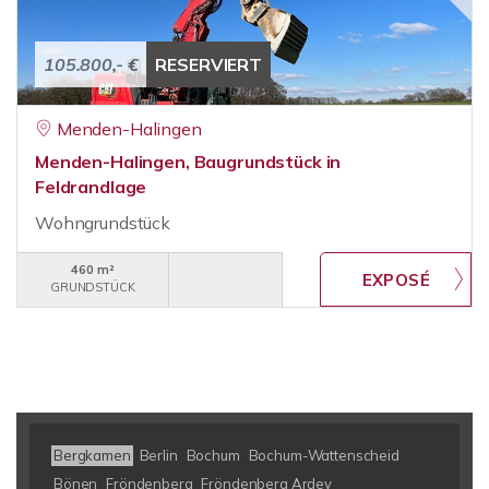
105.800,- €
RESERVIERT
Menden-Halingen
Menden-Halingen, Baugrundstück in
Feldrandlage
Wohngrundstück
460 m²
GRUNDSTÜCK
Bergkamen
Berlin
Bochum
Bochum-Wattenscheid
Bönen
Fröndenberg
Fröndenberg Ardey