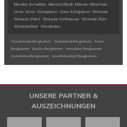
Menden.Schwitten
Menden/Stadt
Münster Albachten
Unna
Unna - Königsborn
Unna-Königsborn
Wickede
Wickede (Ruhr)
Wickede-Echthausen
Wickede-Ruhr
Wickede/Ruhr
Wiesbaden
Grundstücke Bergkamen
Grundstück Bergkamen
Immo
Bergkamen
kaufen Bergkamen
Immobilie Bergkamen
Immobilien Bergkamen
Immobilienkauf Bergkamen
UNSERE PARTNER &
AUSZEICHNUNGEN