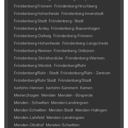
Fröndenberg Frömern
Fröndenberg Hirschberg
Fröndenberg Hohenheide
Fröndenberg Innenstadt
Fröndenberg Stadt
Fröndenberg- Stadt
Fröndenberg-Ardey
Fröndenberg-Bausenhagen
Fröndenberg-Dellwig
Fröndenberg-Frömern
Fröndenberg-Hohenheide
Fröndenberg-Langschede
Fröndenberg-Neimen
Fröndenberg-Ostbüren
Fröndenberg-Strickherdicke
Fröndenberg-Warmen
Fröndenberg-Westick
Fröndenberg/Ruhr
Fröndenberg/Ruhr - Stadt
Fröndenberg/Ruhr - Zentrum
Fröndenberg/Ruhr Stadt
Fröndenberg/Stadt
Iserlohn-Hennen
Iserlohn-Sümmern
Kamen
Meinerzhagen
Menden
Menden - Bösperde
Menden - Schwitten
Menden Lendringsen
Menden Schwitten
Menden Stadt
Menden-Halingen
Menden-Lahrfeld
Menden-Lendringsen
Menden-Obsthof
Menden-Schwitten