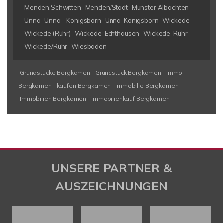
Menden.Schwitten
Menden/Stadt
Münster Albachten
Unna
Unna - Königsborn
Unna-Königsborn
Wickede
Wickede (Ruhr)
Wickede-Echthausen
Wickede-Ruhr
Wickede/Ruhr
Wiesbaden
Grundstücke Bergkamen
Grundstück Bergkamen
Immo
Bergkamen
kaufen Bergkamen
Immobilie Bergkamen
Immobilien Bergkamen
Immobilienkauf Bergkamen
UNSERE PARTNER &
AUSZEICHNUNGEN