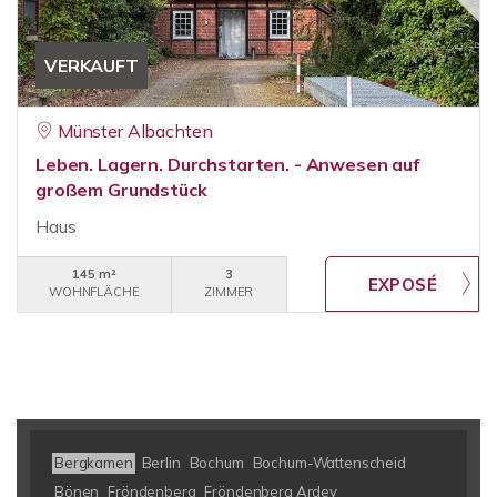
VERKAUFT
Münster Albachten
Leben. Lagern. Durchstarten. - Anwesen auf
großem Grundstück
Haus
145 m²
3
WOHNFLÄCHE
ZIMMER
Bergkamen
Berlin
Bochum
Bochum-Wattenscheid
Bönen
Fröndenberg
Fröndenberg Ardey