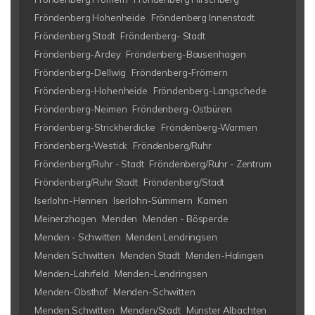
Fröndenberg Hohenheide
Fröndenberg Innenstadt
Fröndenberg Stadt
Fröndenberg- Stadt
Fröndenberg-Ardey
Fröndenberg-Bausenhagen
Fröndenberg-Dellwig
Fröndenberg-Frömern
Fröndenberg-Hohenheide
Fröndenberg-Langschede
Fröndenberg-Neimen
Fröndenberg-Ostbüren
Fröndenberg-Strickherdicke
Fröndenberg-Warmen
Fröndenberg-Westick
Fröndenberg/Ruhr
Fröndenberg/Ruhr - Stadt
Fröndenberg/Ruhr - Zentrum
Fröndenberg/Ruhr Stadt
Fröndenberg/Stadt
Iserlohn-Hennen
Iserlohn-Sümmern
Kamen
Meinerzhagen
Menden
Menden - Bösperde
Menden - Schwitten
Menden Lendringsen
Menden Schwitten
Menden Stadt
Menden-Halingen
Menden-Lahrfeld
Menden-Lendringsen
Menden-Obsthof
Menden-Schwitten
Menden.Schwitten
Menden/Stadt
Münster Albachten