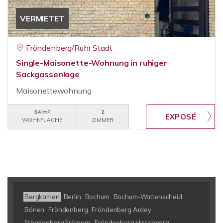
VERMIETET
Fröndenberg/Ruhr Stadt
Single-Maisonette-Wohnung in ruhiger
Sackgassenlage
Maisonettewohnung
54 m²
2
WOHNFLÄCHE
ZIMMER
Bergkamen
Berlin
Bochum
Bochum-Wattenscheid
Bönen
Fröndenberg
Fröndenberg Ardey
Fröndenberg Frömern
Fröndenberg Hirschberg