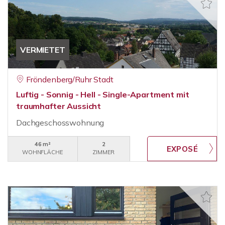
VERMIETET
Fröndenberg/Ruhr Stadt
Luftig - Sonnig - Hell - Single-Apartment mit
traumhafter Aussicht
Dachgeschosswohnung
46 m²
2
WOHNFLÄCHE
ZIMMER