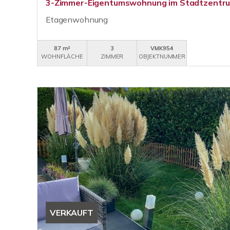
3-Zimmer-Eigentumswohnung im Stadtzentr
Etagenwohnung
87 m²
3
VMK954
WOHNFLÄCHE
ZIMMER
OBJEKTNUMMER
VERKAUFT