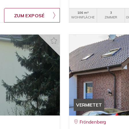
106 m²
3
ZUM EXPOSÉ
WOHNFLÄCHE
ZIMMER
O
VERMIETET
Fröndenberg