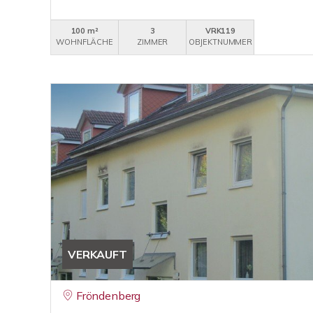
100 m²
3
VRK119
WOHNFLÄCHE
ZIMMER
OBJEKTNUMMER
VERKAUFT
Fröndenberg