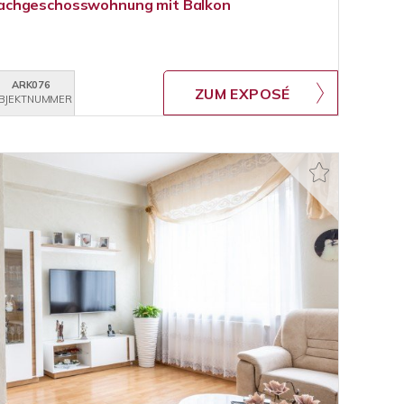
achgeschosswohnung mit Balkon
ARK076
ZUM EXPOSÉ
BJEKTNUMMER