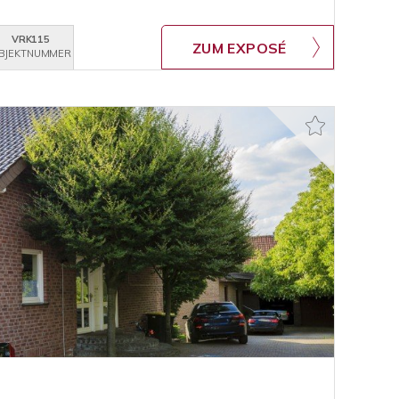
VRK115
ZUM EXPOSÉ
BJEKTNUMMER