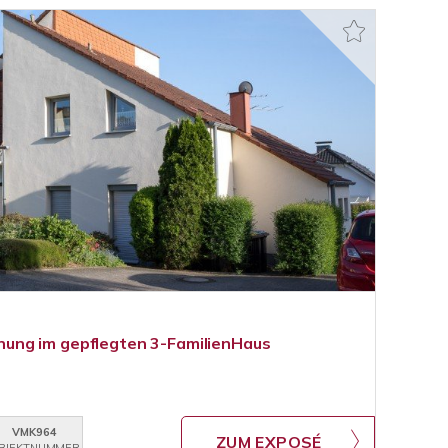
ng im gepflegten 3-FamilienHaus
VMK964
ZUM EXPOSÉ