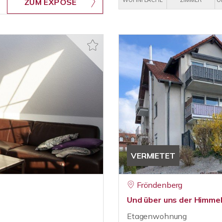
WOHNFLÄCHE
ZIMMER
O
ZUM EXPOSÉ
VERMIETET
Fröndenberg
Und über uns der Himme
Etagenwohnung