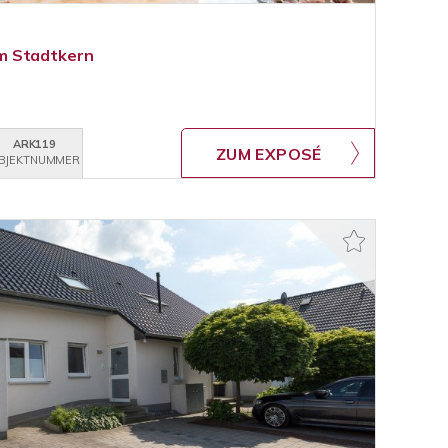
m Stadtkern
ARK119
ZUM EXPOSÉ
BJEKTNUMMER