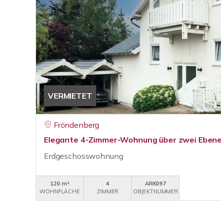
VERMIETET
Fröndenberg
Elegante 4-Zimmer-Wohnung über zwei Eben
Erdgeschosswohnung
120 m²
4
ARK097
WOHNFLÄCHE
ZIMMER
OBJEKTNUMMER