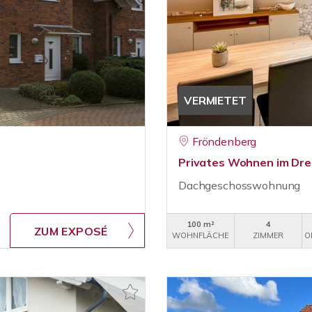
VERMIETET
Fröndenberg
Privates Wohnen im Dreif
Dachgeschosswohnung
100 m²
4
ZUM EXPOSÉ
WOHNFLÄCHE
ZIMMER
O