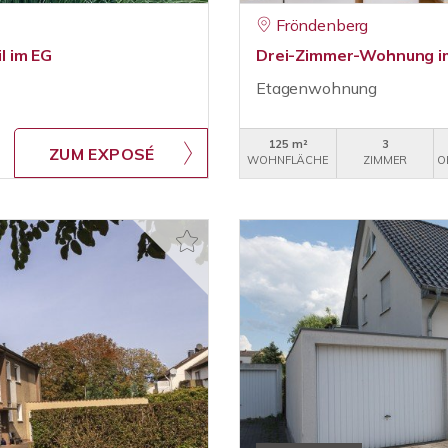
Fröndenberg
l im EG
Drei-Zimmer-Wohnung i
Etagenwohnung
125 m²
3
ZUM EXPOSÉ
WOHNFLÄCHE
ZIMMER
O