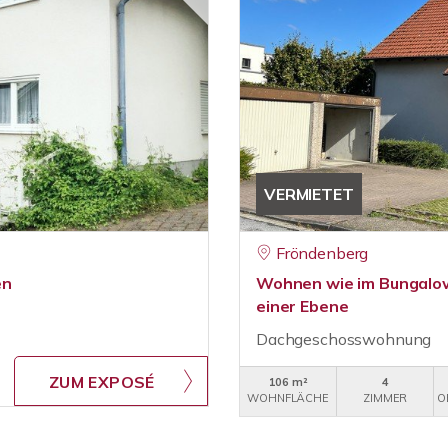
VERMIETET
Fröndenberg
en
Wohnen wie im Bungalo
einer Ebene
Dachgeschosswohnung
ZUM EXPOSÉ
106 m²
4
WOHNFLÄCHE
ZIMMER
O