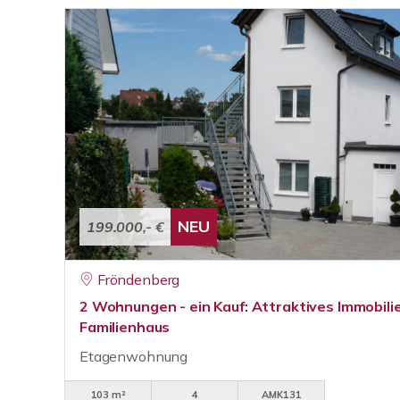
NEU
199.000,- €
Fröndenberg
2 Wohnungen - ein Kauf: Attraktives Immobili
Familienhaus
Etagenwohnung
103 m²
4
AMK131