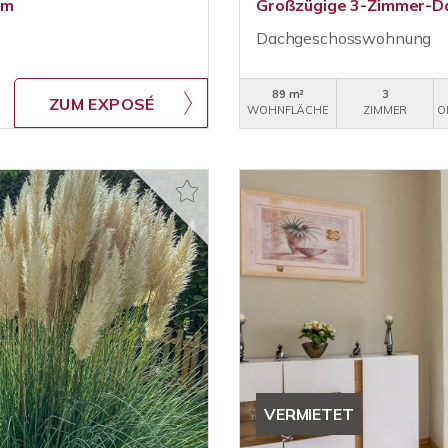
um
Großzügige 3-Zimmer-D
Dachgeschosswohnung
89 m²
3
ZUM EXPOSÉ
WOHNFLÄCHE
ZIMMER
O
VERMIETET