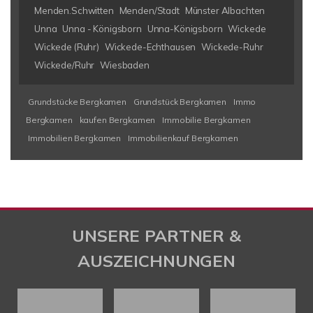
Menden.Schwitten
Menden/Stadt
Münster Albachten
Unna
Unna - Königsborn
Unna-Königsborn
Wickede
Wickede (Ruhr)
Wickede-Echthausen
Wickede-Ruhr
Wickede/Ruhr
Wiesbaden
Grundstücke Bergkamen
Grundstück Bergkamen
Immo
Bergkamen
kaufen Bergkamen
Immobilie Bergkamen
Immobilien Bergkamen
Immobilienkauf Bergkamen
UNSERE PARTNER &
AUSZEICHNUNGEN