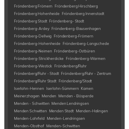
Fröndenberg Frömern
Fröndenberg Hirschberg
Fröndenberg Hohenheide
Fröndenberg Innenstadt
Fröndenberg Stadt
Fröndenberg- Stadt
Fröndenberg-Ardey
Fröndenberg-Bausenhagen
Fröndenberg-Dellwig
Fröndenberg-Frömern
Fröndenberg-Hohenheide
Fröndenberg-Langschede
Fröndenberg-Neimen
Fröndenberg-Ostbüren
Fröndenberg-Strickherdicke
Fröndenberg-Warmen
Fröndenberg-Westick
Fröndenberg/Ruhr
Fröndenberg/Ruhr - Stadt
Fröndenberg/Ruhr - Zentrum
Fröndenberg/Ruhr Stadt
Fröndenberg/Stadt
Iserlohn-Hennen
Iserlohn-Sümmern
Kamen
Meinerzhagen
Menden
Menden - Bösperde
Menden - Schwitten
Menden Lendringsen
Menden Schwitten
Menden Stadt
Menden-Halingen
Menden-Lahrfeld
Menden-Lendringsen
Menden-Obsthof
Menden-Schwitten