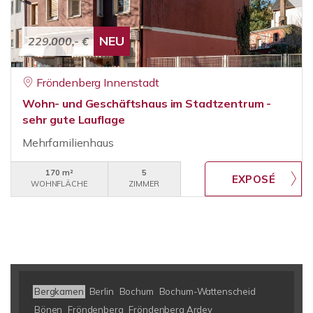
NEU
229.000,- €
Fröndenberg Innenstadt
Wohn- und Geschäftshaus im Stadtzentrum -
sehr gute Lauflage
Mehrfamilienhaus
170 m²
5
WOHNFLÄCHE
ZIMMER
Bergkamen
Berlin
Bochum
Bochum-Wattenscheid
Bönen
Fröndenberg
Fröndenberg Ardey